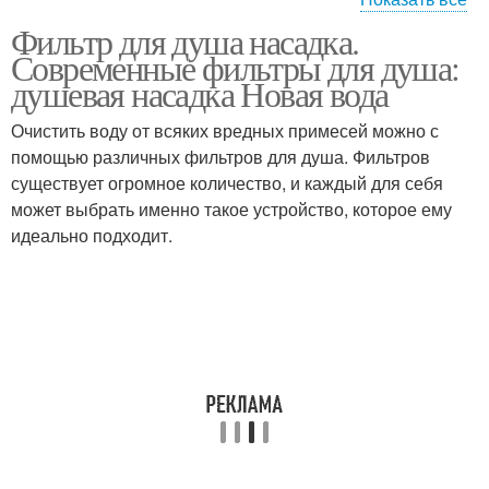
Фильтр для душа насадка.
Эффективный фильтр
Долговечный фильтр
Современные фильтры для душа:
душевая насадка Новая вода
Очистить воду от всяких вредных примесей можно с
Фильтр для дачного
помощью различных фильтров для душа. Фильтров
Фильтры для воды
душа
существует огромное количество, и каждый для себя
может выбрать именно такое устройство, которое ему
идеально подходит.
Фильтры для
Фильтр на душ
колодезной воды
Фильтр для душевой
Фильтр для очистки