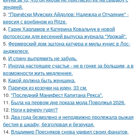
зендеей.
3.
"Причёски Мужских Айдолов: Надежда и Отчаяние" -
версия с вонбином из Riize.
4.
Гарик Харламов и Катерина Ковальчук в новой
фотосессии для весенней выпуска журнала "Урожай".
5.
Фермерский дом эштона катчера и милы кунис в Лос-
анджелесе.
6.
И спину выпрямить не забудь.
7.
Иногда настоящее счастье - не в гонке за большим, а в
возможности жить медленнее.
8.
Какой должна быть женщина.
9.
Паричок из козочки на иден, 33 см.
10.
"Последний Манифест Капитана Рекса".
11.
Была на первом дне показа мода Поволжья 2026.
12.
Ноги к вечеру гудят?
13.
Два года безмолвно и неподвижно пролежала рыжая
бестия в шкафу, безголовая и безрукая.
14.
Владимир Пресняков снова удивил своих фанатов,