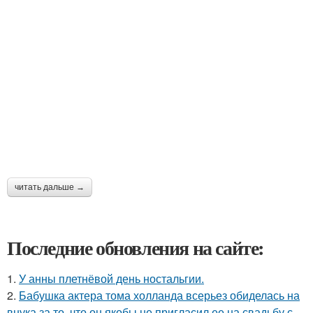
читать дальше →
Последние обновления на сайте:
1.
У анны плетнёвой день ностальгии.
2.
Бабушка актера тома холланда всерьез обиделась на
внука за то, что он якобы не пригласил ее на свадьбу с