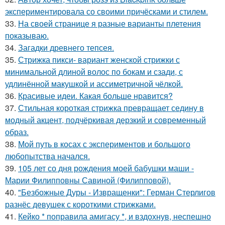
экспериментировала со своими причёсками и стилем.
33.
На своей странице я разные варианты плетения
показываю.
34.
Загадки древнего тепсея.
35.
Стрижка пикси- вариант женской стрижки с
минимальной длиной волос по бокам и сзади, с
удлинённой макушкой и ассиметричной чёлкой.
36.
Красивые идеи. Какая больше нравится?
37.
Стильная короткая стрижка превращает седину в
модный акцент, подчёркивая дерзкий и современный
образ.
38.
Мой путь в косах с экспериментов и большого
любопытства начался.
39.
105 лет со дня рождения моей бабушки маши -
Марии Филипповны Савиной (Филипповой).
40.
"Безбожные Дуры - Извращенки": Герман Стерлигов
разнёс девушек с короткими стрижками.
41.
Кейко * поправила амигасу *, и вздохнув, неспешно