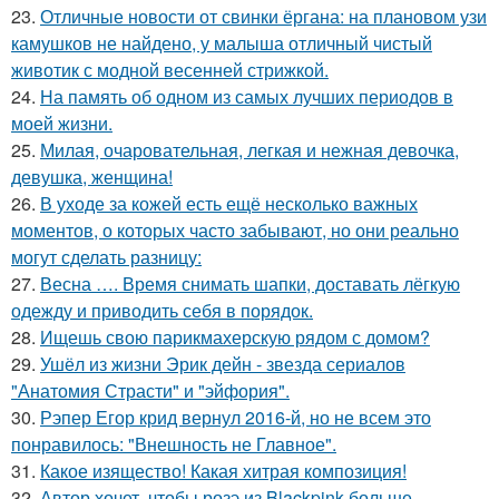
23.
Отличные новости от свинки ёргана: на плановом узи
камушков не найдено, у малыша отличный чистый
животик с модной весенней стрижкой.
24.
На память об одном из самых лучших периодов в
моей жизни.
25.
Милая, очаровательная, легкая и нежная девочка,
девушка, женщина!
26.
В уходе за кожей есть ещё несколько важных
моментов, о которых часто забывают, но они реально
могут сделать разницу:
27.
Весна …. Время снимать шапки, доставать лёгкую
одежду и приводить себя в порядок.
28.
Ищешь свою парикмахерскую рядом с домом?
29.
Ушёл из жизни Эрик дейн - звезда сериалов
"Анатомия Страсти" и "эйфория".
30.
Рэпер Егор крид вернул 2016-й, но не всем это
понравилось: "Внешность не Главное".
31.
Какое изящество! Какая хитрая композиция!
32.
Автор хочет, чтобы розэ из Blackpink больше