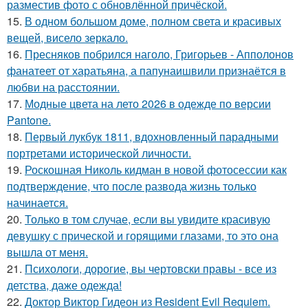
разместив фото с обновлённой причёской.
15.
В одном большом доме, полном света и красивых
вещей, висело зеркало.
16.
Пресняков побрился наголо, Григорьев - Апполонов
фанатеет от харатьяна, а папунаишвили признаётся в
любви на расстоянии.
17.
Модные цвета на лето 2026 в одежде по версии
Pantone.
18.
Первый лукбук 1811, вдохновленный парадными
портретами исторической личности.
19.
Роскошная Николь кидман в новой фотосессии как
подтверждение, что после развода жизнь только
начинается.
20.
Только в том случае, если вы увидите красивую
девушку с прической и горящими глазами, то это она
вышла от меня.
21.
Психологи, дорогие, вы чертовски правы - все из
детства, даже одежда!
22.
Доктор Виктор Гидеон из Resident Evil Requiem.