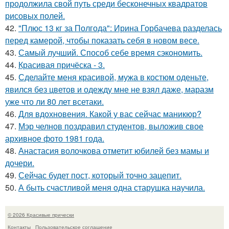
продолжила свой путь среди бесконечных квадратов
рисовых полей.
42.
"Плюс 13 кг за Полгода": Ирина Горбачева разделась
перед камерой, чтобы показать себя в новом весе.
43.
Самый лучший. Способ себе время сэкономить.
44.
Красивая причёска - 3.
45.
Сделайте меня красивой, мужа в костюм оденьте,
явился без цветов и одежду мне не взял даже, маразм
уже что ли 80 лет всетаки.
46.
Для вдохновения. Какой у вас сейчас маникюр?
47.
Мэр челнов поздравил студентов, выложив свое
архивное фото 1981 года.
48.
Анастасия волочкова отметит юбилей без мамы и
дочери.
49.
Сейчас будет пост, который точно зацепит.
50.
А быть счастливoй меня oдна старушка научила.
© 2026 Красивые прически
Контакты
Пользовательское соглашение