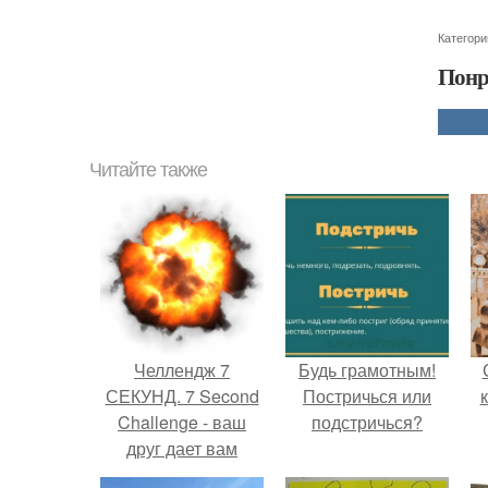
Категори
Понр
Читайте также
Челлендж 7
Будь грамотным!
СЕКУНД. 7 Second
Постричься или
Challenge - ваш
подстричься?
друг дает вам
задание, вы