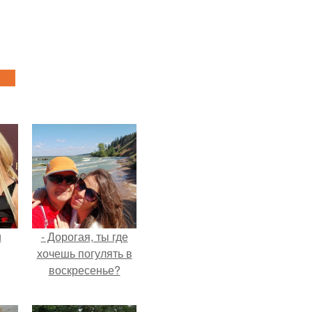
и
- Дорогая, ты где
хочешь погулять в
воскресенье?
ва