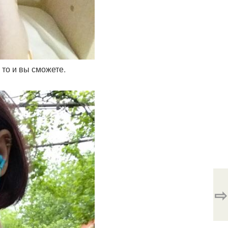
 то и вы сможете.
⇨