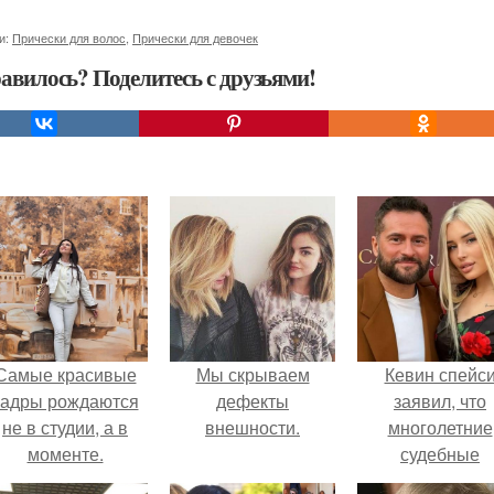
и:
Прически для волос
,
Прически для девочек
авилось? Поделитесь с друзьями!
Самые красивые
Мы скрываем
Кевин спейс
кадры рождаются
дефекты
заявил, что
не в студии, а в
внешности.
многолетние
моменте.
судебные
разбирательст