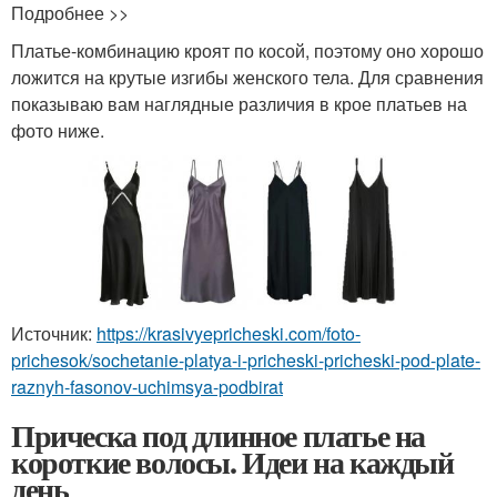
Подробнее >>
Платье-комбинацию кроят по косой, поэтому оно хорошо
ложится на крутые изгибы женского тела. Для сравнения
показываю вам наглядные различия в крое платьев на
фото ниже.
Источник:
https://krasivyepricheski.com/foto-
prichesok/sochetanie-platya-i-pricheski-pricheski-pod-plate-
raznyh-fasonov-uchimsya-podbirat
Прическа под длинное платье на
короткие волосы. Идеи на каждый
день