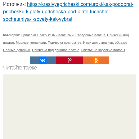
Источник:
https://krasivyepricheski.com/uroki/kak-podobrat-
prichesku-k-platyu-pricheska-pod-plate-luchshie-
sochetaniya-i-sovety-kak-vybrat
Категории:
Прически с закрытыми платьями
,
Свадебные платья
,
Прически под
платье
,
Модные тенденции
,
Прическа под платье
,
Идеи для стильных образов
,
Полные девушки
,
Прическа под длинное платье
,
Платье на короткие волосы
Читайте также
Схемы окрашивания омбре шатуш балаяж. Как выбрать
окрашивание для себя