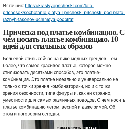
Источник:
https://krasivyepricheski.com/foto-
prichesok/sochetanie-platya-i-pricheski-pricheski-pod-plate-
raznyh-fasonov-uchimsya-podbirat
Прическа под платье комбинацию. С
чем носить платье комбинацию. 10
идей для стильных образов
Бельевой стиль сейчас на пике модных трендов. Тем
более, что самое красивое платье, которое можно
стилизовать десятками способов, это платье-
комбинация. Это платье идеально и универсально не
только с точки зрения комбинаторики, но и с точки
зрения сезонности, типа фигуры и, как ни странно,
уместности для самых различных поводов. С чем носить
платье комбинацию летом, весной и даже зимой. Об
этом и поговорим сегодня.