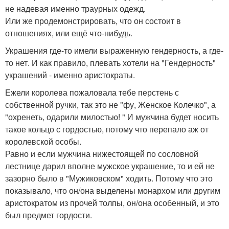
не надевая именно траурных одежд.
Или же продемонстрировать, что он состоит в
отношениях, или ещё что-нибудь.
Украшения где-то имели выраженную гендерность, а где-
то нет. И как правило, плевать хотели на "Гендерность"
украшений - именно аристократы.
Ежели королева пожаловала тебе перстень с
собственной ручки, так это не "фу, Женское Колечко", а
"охренеть, одарили милостью! " И мужчина будет носить
такое кольцо с гордостью, потому что перепало аж от
королевской особы.
Равно и если мужчина нижестоящей по сословной
лестнице дарил вполне мужское украшение, то и ей не
зазорно было в "Мужиковском" ходить. Потому что это
показывало, что он/она выделены монархом или другим
аристократом из прочей толпы, он/она особенный, и это
был предмет гордости.