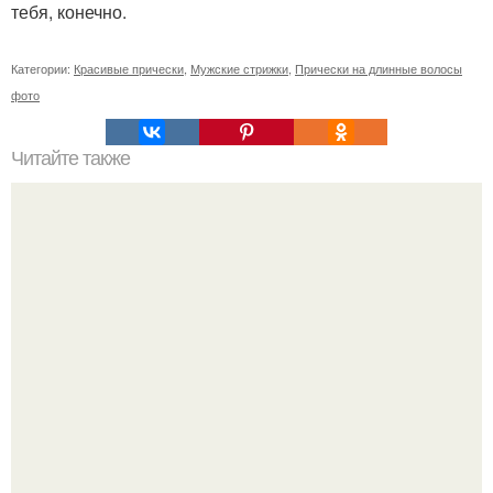
тебя, конечно.
Категории:
Красивые прически
,
Мужские стрижки
,
Прически на длинные волосы
фото
Читайте также
Идеи для скетчей. { 100 креативных идей для скетчей в
четырёх стенах }.