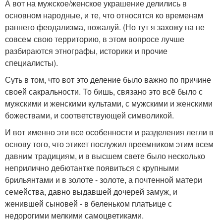
А вот на мужское/женское украшение делились в
основном народные, и те, что относятся ко временам
раннего феодализма, пожалуй. (Но тут я захожу на не
совсем свою территорию, в этом вопросе лучше
разбираются этнографы, историки и прочие
специалисты).
Суть в том, что вот это деление было важно по причине
своей сакральности. То бишь, связано это всё было с
мужскими и женскими культами, с мужскими и женскими
божествами, и соответствующей символикой.
И вот именно эти все особенности и разделения легли в
основу того, что этикет послужил преемником этим всем
давним традициям, и в высшем свете было несколько
неприлично дебютантке появиться с крупными
брильянтами и в золоте - золоте, а почтенной матери
семейства, давно выдавшей дочерей замуж, и
женившей сыновей - в беленьком платьице с
недорогими мелкими самоцветиками.