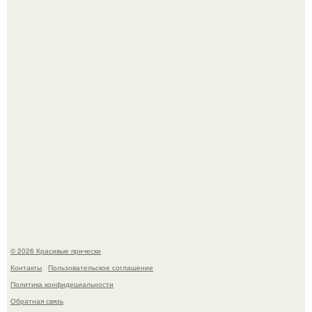
Красивая кожа начинается не с дорогой косметики, а с
правильного ухода.
Моника беллуччи, наша вечная икона стиля, снова в
центре внимания!
© 2026 Красивые прически
Контакты
Пользовательское соглашение
Политика конфидециальности
Обратная связь