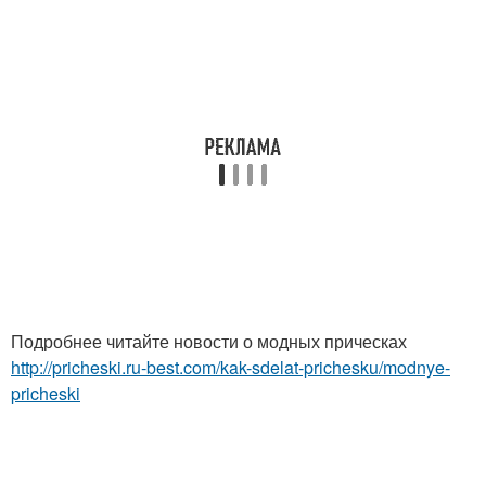
Подробнее читайте новости о модных прическах
http://pricheski.ru-best.com/kak-sdelat-prichesku/modnye-
pricheski