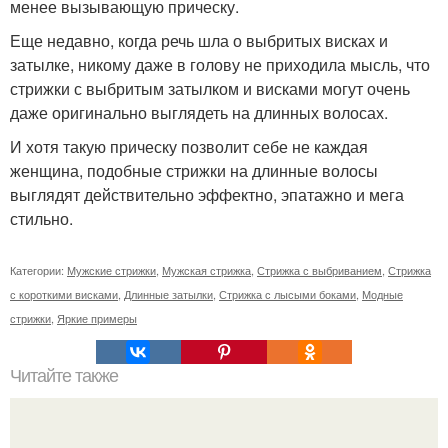
менее вызывающую прическу.
Еще недавно, когда речь шла о выбритых висках и
затылке, никому даже в голову не приходила мысль, что
стрижки с выбритым затылком и висками могут очень
даже оригинально выглядеть на длинных волосах.
И хотя такую прическу позволит себе не каждая
женщина, подобные стрижки на длинные волосы
выглядят действительно эффектно, эпатажно и мега
стильно.
Категории:
Мужские стрижки
,
Мужская стрижка
,
Стрижка с выбриванием
,
Стрижка
с короткими висками
,
Длинные затылки
,
Стрижка с лысыми боками
,
Модные
стрижки
,
Яркие примеры
Читайте также