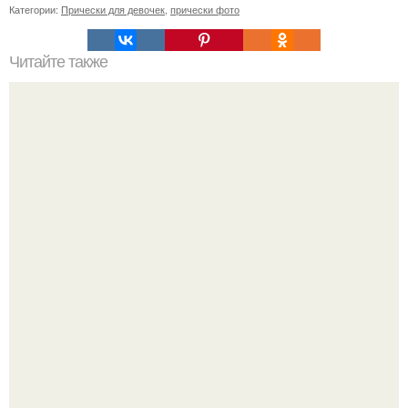
Категории:
Прически для девочек
,
прически фото
Читайте также
Корейский уход за волосами. Моя корейская косметика
для восстановления волос