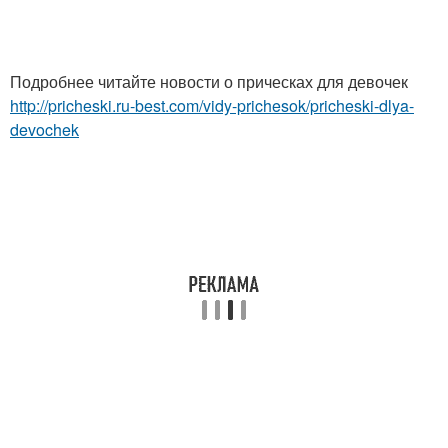
Подробнее читайте новости о прическах для девочек
http://pricheski.ru-best.com/vidy-prichesok/pricheski-dlya-
devochek