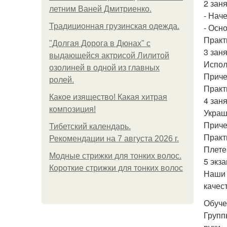
2 заня
летним Ваней Дмитриенко.
- Наче
Традиционная грузинская одежда.
- Осн
Практ
"Долгая Дорога в Дюнах" с
3 заня
выдающейся актрисой Лилитой
Испол
озолиней в одной из главных
Приче
ролей.
Практи
Какое изящество! Какая хитрая
4 заня
композиция!
Украш
Приче
Тибетский календарь.
Практ
Рекомендации на 7 августа 2026 г.
Плете
Модные стрижки для тонких волос.
5 экз
Короткие стрижки для тонких волос
Наши 
качес
Обуче
Групп