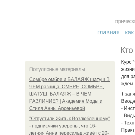
прическ
главная
как
Кто
Курс 
жизни
Популярные материалы
для р
Сомбре омбре и БАЛАЯЖ шатуш В
ждём 
ЧЕМ разница. ОМБРЕ, СОМБРЕ,
1 заня
ШАТУШ, БАЛАЯЖ – В ЧЕМ
Вводн
РАЗЛИЧИЕ? | Академия Моды и
- Инс
Стиля Анны Арсеньевой
- Вид
"Отпустили Жить к Возлюбленному"
- Техн
- подписчики уверены, что 16-
Практ
летняя Анна пересильд живёт с 20-