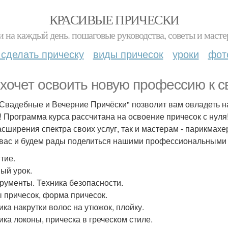
КРАСИВЫЕ ПРИЧЕСКИ
и на каждый день. пошаговые руководства, советы и масте
 сделать прическу
виды причесок
уроки
фот
 хочет освоить новую профессию к с
"Свадебные и Вечерние Причёски" позволит вам овладеть н
! Программа курса рассчитана на освоение причесок с нуля
асширения спектра своих услуг, так и мастерам - парикмахе
вас и будем рады поделиться нашими профессиональными 
тие.
ый урок.
трументы. Техника безопасности.
ы причесок, форма причесок.
ика накрутки волос на утюжок, плойку.
ика локоны, прическа в греческом стиле.