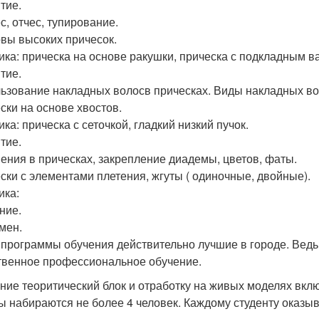
тие.
с, отчес, тупирование.
овы высоких причесок.
ика: прическа на основе ракушки, прическа с подкладным в
тие.
ьзование накладных волосв прическах. Виды накладных во
ски на основе хвостов.
ка: прическа с сеточкой, гладкий низкий пучок.
тие.
ения в прическах, закрепление диадемы, цветов, фаты.
ски с элементами плетения, жгуты ( одиночные, двойные).
ика:
ние.
амен.
программы обучения действительно лучшие в городе. Вед
твенное профессиональное обучение.
ние теоритический блок и отработку на живых моделях вклю
ы набираются не более 4 человек. Каждому студенту оказы