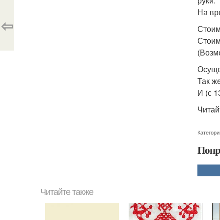
руки.
На вр
⇦
Стоим
Стоим
(Возм
Осуще
Так же
И (с 1
Читай
Категори
Понр
Читайте также