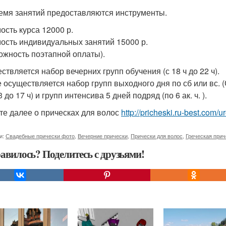
емя занятий предоставляются инструменты.
ость курса 12000 р.
ость индивидуальных занятий 15000 р.
ожность поэтапной оплаты).
ствляется набор вечерних групп обучения (с 18 ч до 22 ч).
 осуществляется набор групп выходного дня по сб или вс. (С
3 до 17 ч) и групп интенсива 5 дней подряд (по 6 ак. ч. ).
те далее о прическах для волос
http://pricheski.ru-best.com/u
и:
Свадебные прически фото
,
Вечерние прически
,
Прически для волос
,
Греческая прич
авилось? Поделитесь с друзьями!