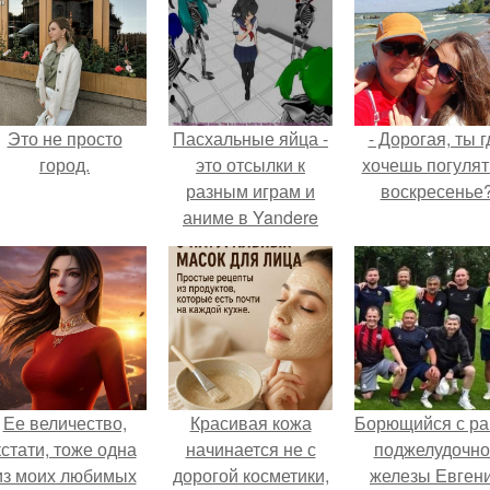
Это не просто
Пасхальные яйца -
- Дорогая, ты г
город.
это отсылки к
хочешь погулят
разным играм и
воскресенье
аниме в Yandere
Simulator, которые
игрок может
обнаружить.
Ее величество,
Красивая кожа
Борющийся с ра
кстати, тоже одна
начинается не с
поджелудочно
из моих любимых
дорогой косметики,
железы Евген