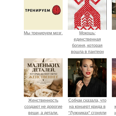
Мы тренируем мозг.
Мокошь:
единственная
богиня, которая
вошла в пантеон
князя Владимира.
Женственность
Собчак сказала, что
создают не дорогие
на концерт крида в
вещи, а детали.
"Лужниках" сгоняли