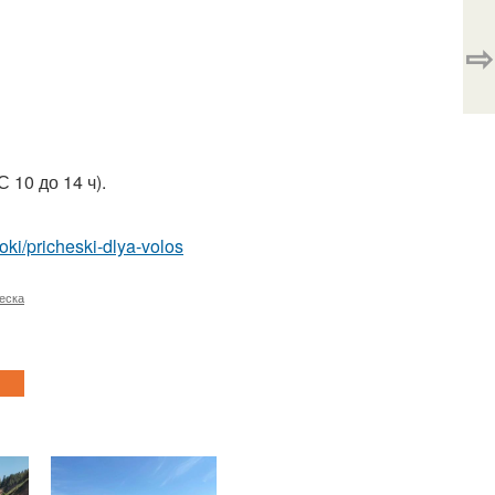
⇨
 10 до 14 ч).
roki/pricheski-dlya-volos
еска