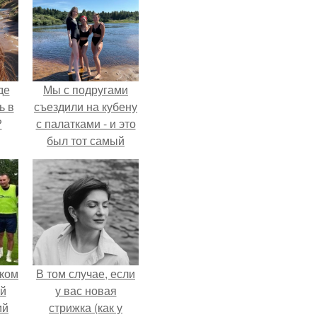
де
Мы с подругами
ь в
съездили на кубену
?
с палатками - и это
был тот самый
отдых, после
которого долго
смеёшься,
вспоминая каждую
мелочь!
ком
В том случае, если
й
у вас новая
ий
стрижка (как у