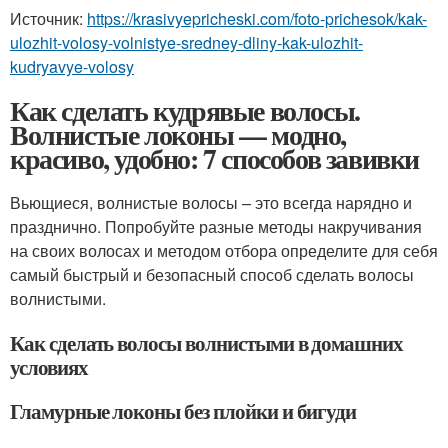
Источник:
https://krasivyepricheski.com/foto-prichesok/kak-
ulozhit-volosy-volnistye-sredney-dliny-kak-ulozhit-
kudryavye-volosy
Как сделать кудрявые волосы.
Волнистые локоны — модно,
красиво, удобно: 7 способов завивки
Вьющиеся, волнистые волосы – это всегда нарядно и
празднично. Попробуйте разные методы накручивания
на своих волосах и методом отбора определите для себя
самый быстрый и безопасный способ сделать волосы
волнистыми.
Как сделать волосы волнистыми в домашних
условиях
Гламурные локоны без плойки и бигуди