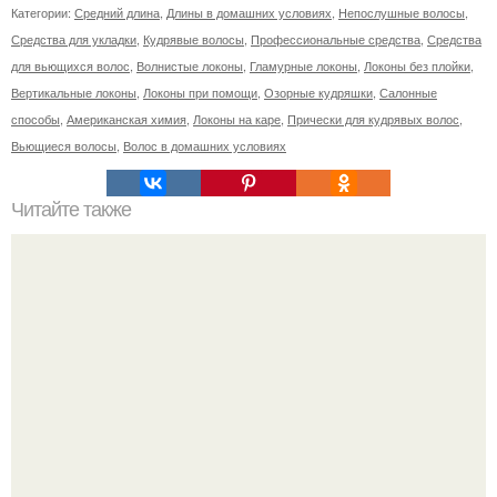
Категории:
Средний длина
,
Длины в домашних условиях
,
Непослушные волосы
,
Средства для укладки
,
Кудрявые волосы
,
Профессиональные средства
,
Средства
для вьющихся волос
,
Волнистые локоны
,
Гламурные локоны
,
Локоны без плойки
,
Вертикальные локоны
,
Локоны при помощи
,
Озорные кудряшки
,
Салонные
способы
,
Американская химия
,
Локоны на каре
,
Прически для кудрявых волос
,
Вьющиеся волосы
,
Волос в домашних условиях
Читайте также
Филлеры под глаза сколько держится. Плюсы и минусы
филлеров для кожи вокруг глаз