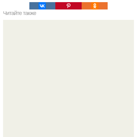
Читайте также
Схема мужской стрижки. Классическая мужская стрижка
- точная пошаговая схема выполнения:
Многие держат касторовое масло дома только для волос