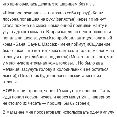
что приловчилась делать это шприцем без иглы.
«Шоковое лечение» — показало себя сразу))) Капля
лосьона попавшая на руку (запястье) через 10 минут
стала похожа на смесь намоченной прививки манту и
укуса адского комара. Вторая капля по неосторожности
попала на шею за ухом.Кто пробовал антицеллюлитный
крем «Баня, Сауна, Массаж» меня поймут)))Ощущение
было такое, что вот тот крем намазали толстым слоем на
голову и еще вдобавок подожгли)) Может это от того, что
у меня чувствительная кожа головы… Но было два
желания: засунуть голову в холодильник и не остаться
лысой))) Пекло так будто волосы «выжигались» из
головы.
НО!!! Как ни странно, через 10 минут все прошло. Пятна,
куда попал лосьон, исчезли через минут 20… наверное
не стоило их чесать — прошли бы быстрее)))
В магазине мне посоветовали использовать одну ампулу