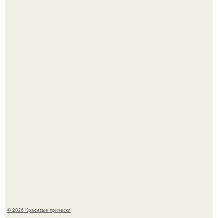
Алина загитова показала фото с выпускного в РАНХиГС.
Борющийся с раком поджелудочной железы Евгений
Алдонин вернулся в Москву после почти года лечения в
Германии.
© 2026 Красивые прически