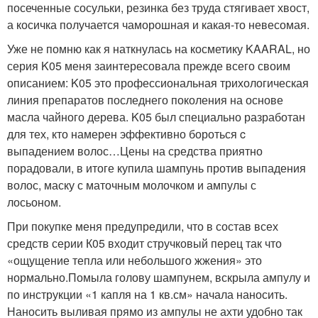
посеченные сосульки, резинка без труда стягивает хвост,
а косичка получается чаморошная и какая-то невесомая.
Уже не помню как я наткнулась на косметику KAARAL, но
серия K05 меня заинтересовала прежде всего своим
описанием: K05 это профессиональная трихологическая
линия препаратов последнего поколения на основе
масла чайного дерева. K05 был специально разработан
для тех, кто намерен эффективно бороться c
выпадением волос…Цены на средства приятно
порадовали, в итоге купила шампунь против выпадения
волос, маску с маточным молочком и ампулы с
лосьоном.
При покупке меня предупредили, что в состав всех
средств серии К05 входит стручковый перец так что
«ощущение тепла или небольшого жжения» это
нормально.Помыла голову шампунем, вскрыла ампулу и
по инструкции «1 капля на 1 кв.см» начала наносить.
Наносить выливая прямо из ампулы не ахти удобно так