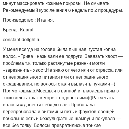
минут массировать кожные покровы. Не смывать.
Рекомендуемый курс лечения 6 недель по 2 процедуры.
Производство : Италия.
Бренд : Kaaral
constant-delight.ru
У меня всегда на голове была пышная, густая копна
волос. «Грива» называли ее подруги. Завязать хвост —
проблема т.к. только растянутые резинки могли
«зарезинить» хвост.Не знаю от чего или от стресса, или
от неправильного питания или от неправильного
окрашивания, но волосы стали вылазить пучками =(
Прямо кошмар.Моешься в ванной и плаваешь прям в
этих волосах как в море с водорослями(((Расчесать
волосы = довести себя до слез.Пробовала-
перепробовала и витамины пить и фруктов-овощей
побольше есть и безсульфатные шампуни покупала —
все без толку. Волосы превратились в тонкие