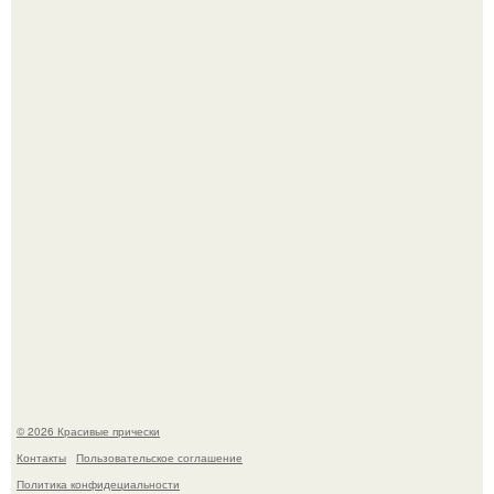
Жил - был дракон.
Алина загитова показала фото с выпускного в РАНХиГС.
© 2026 Красивые прически
Контакты
Пользовательское соглашение
Политика конфидециальности