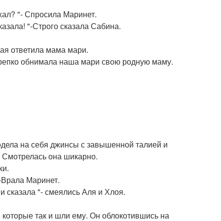
хал? "- Спросила Маринет.
казала! "-Строго сказала Сабина.
мая ответила мама мари.
-крепко обнимала наша мари свою родную маму.
 одела на себя джинсы с завышенной талией и
. Смотрелась она шикарно.
ки.
"-Врала Маринет.
и сказала "- смеялись Аля и Хлоя.
 которые так и шли ему. Он облокотившись на