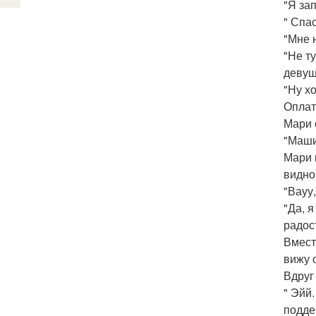
"Я зап
" Спас
"Мне 
"Не ту
девуш
"Ну х
Оплат
Мари 
"Маши
Мари 
видно
"Вауу,
"Да, 
радос
Вмест
вижу 
Вдруг
" Эйй
подде