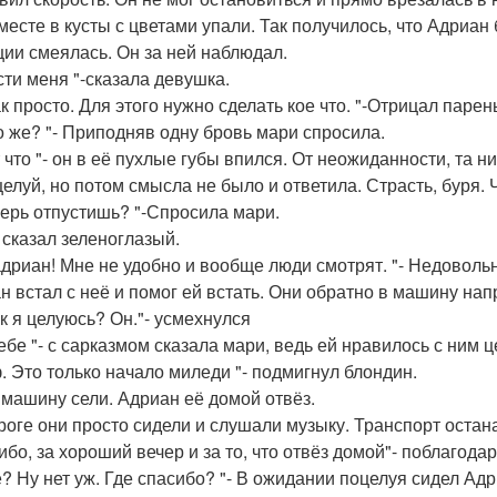
месте в кусты с цветами упали. Так получилось, что Адриан 
ции смеялась. Он за ней наблюдал.
сти меня "-сказала девушка.
к просто. Для этого нужно сделать кое что. "-Отрицал парен
то же? "- Приподняв одну бровь мари спросила.
т что "- он в её пухлые губы впился. От неожиданности, та н
целуй, но потом смысла не было и ответила. Страсть, буря.
перь отпустишь? "-Спросила мари.
- сказал зеленоглазый.
адриан! Мне не удобно и вообще люди смотрят. "- Недовол
н встал с неё и помог ей встать. Они обратно в машину на
ак я целуюсь? Он."- усмехнулся
себе "- с сарказмом сказала мари, ведь ей нравилось с ним ц
. Это только начало миледи "- подмигнул блондин.
 машину сели. Адриан её домой отвёз.
роге они просто сидели и слушали музыку. Транспорт остан
ибо, за хороший вечер и за то, что отвёз домой"- поблагод
ё? Ну нет уж. Где спасибо? "- В ожидании поцелуя сидел Адр