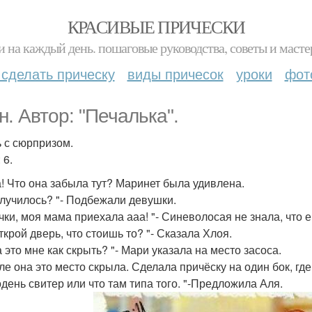
КРАСИВЫЕ ПРИЧЕСКИ
и на каждый день. пошаговые руководства, советы и масте
 сделать прическу
виды причесок
уроки
фот
н. Автор: "Печалька".
 с сюрпризом.
 6.
! Что она забыла тут? Маринет была удивлена.
случилось? "- Подбежали девушки.
чки, моя мама приехала ааа! "- Синеволосая не знала, что е
ткрой дверь, что стоишь то? "- Сказала Хлоя.
а это мне как скрыть? "- Мари указала на место засоса.
ле она это место скрыла. Сделала причёску на один бок, где
одень свитер или что там типа того. "-Предложила Аля.