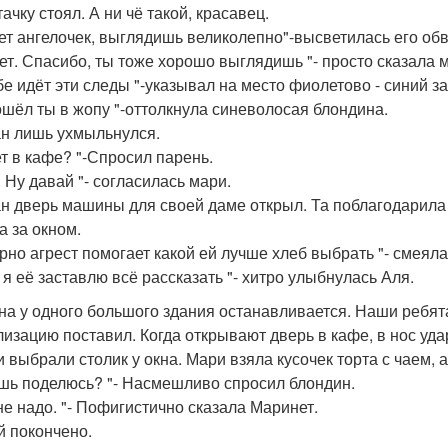
ачку стоял. А ни чё такой, красавец.
ет ангелочек, выглядишь великолепно"-высветилась его об
ет. Спасибо, ты тоже хорошо выглядишь "- просто сказала 
ебе идёт эти следы "-указывал на место фиолетово - синий за
ошёл ты в жопу "-оттолкнула синеволосая блондина.
н лишь ухмыльнулся.
т в кафе? "-Спросил парень.
. Ну давай "- согласилась мари.
н дверь машины для своей даме открыл. Та поблагодарила и
а за окном.
рно агрест помогает какой ей лучше хлеб выбрать "- смеяла
 я её заставлю всё рассказать "- хитро улыбнулась Аля.
а у одного большого здания останавливается. Наши ребята
лизацию поставил. Когда открывают дверь в кафе, в нос уд
и выбрали столик у окна. Мари взяла кусочек торта с чаем,
шь поделюсь? "- Насмешливо спросил блондин.
 не надо. "- Пофигистично сказала Маринет.
й покончено.