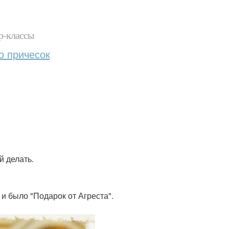
р-классы
о причесок
й делать.
 и было "Подарок от Агреста".