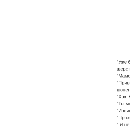
"Уже 
шерст
"Мамо
"Прив
дюпен
"Хэх. 
"Ты м
"Изви
"Прох
" Я н