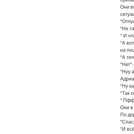
Они в
ситуа
"Отпу
"Не та
" И ч
"А во
на по
"А те
"Нет"
"Нуу 
Адриа
"Ну к
"Так 
" Пфф
Они в
По до
"Спас
"И вс