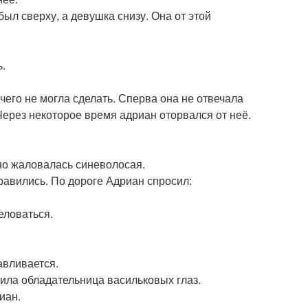
был сверху, а девушка снизу. Она от этой
ь.
ичего не могла сделать. Сперва она не отвечала
 Через некоторое время адриан оторвался от неё.
ьно жаловалась синеволосая.
правились. По дороге Адриан спросил:
еловаться.
авливается.
арила обладательница васильковых глаз.
иан.