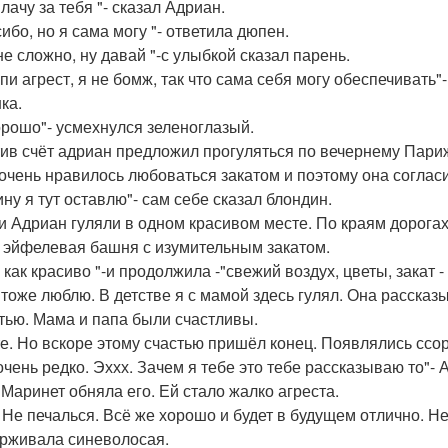
лачу за тебя "- сказал Адриан.
ибо, но я сама могу "- ответила дюпен.
не сложно, ну давай "-с улыбкой сказал парень.
пи агрест, я не бомж, так что сама себя могу обеспечивать"
ка.
орошо"- усмехнулся зеленоглазый.
ив счёт адриан предложил прогуляться по вечернему Пари
очень нравилось любоваться закатом и поэтому она соглас
ну я тут оставлю"- сам себе сказал блондин.
и Адриан гуляли в одном красивом месте. По краям дорога
 эйфелевая башня с изумительным закатом.
 как красиво "-и продолжила -"свежий воздух, цветы, закат -
я тоже люблю. В детстве я с мамой здесь гулял. Она расска
тью. Мама и папа были счастливы.
е. Но вскоре этому счастью пришёл конец. Появлялись ссоры
очень редко. Эххх. Зачем я тебе это тебе рассказываю то"-
 Маринет обняла его. Ей стало жалко агреста.
. Не печалься. Всё же хорошо и будет в будущем отлично. Не
рживала синеволосая.