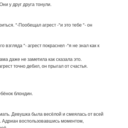
Они у друг друга тонули.
ться. "-Пообещал агрест -"и это тебе "- он
 взгляда "- агрест покраснел -"я не знал как к
сама даже не заметила как сказала это.
грест точно дебил, он прыгал от счастья.
ебёнок блондин.
мать. Девушка была весёлой и смеялась от всей
ть. Адриан воспользовавшись моментом,
неё.