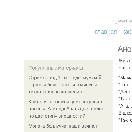
прическ
главная
как
Ано
Жизнь
Часть:
Популярные материалы
"Мама
Стрижка под 1 см. Виды мужской
"Что 
стрижки бокс. Плюсы и минусы,
"Дево
технология выполнения
"Так о
Как понять в какой цвет покрасить
"Ага, 
волосы. Как подобрать цвет волос
В шко
по цветотипу внешности?
"Тэк, 
Моника беллуччи, наша вечная