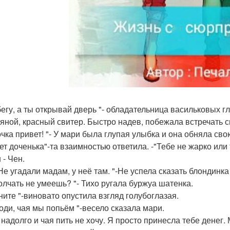
бегу, а ты открывай дверь "- обладательница васильковых г
яной, красный свитер. Быстро надев, побежала встречать 
чка привет! "- У мари была глупая улыбка и она обняла сво
ет доченька"-та взаимностью ответила. -"Тебе не жарко ил
 - Чен.
Не угадали мадам, у неё там. "-Не успела сказать блондинка
олчать не умеешь? "- Тихо ругала буржуа шатенка.
ните "-виновато опустила взгляд голубоглазая.
оди, чая мы попьём "-весело сказала мари.
е надолго и чая пить не хочу. Я просто принесла тебе денег