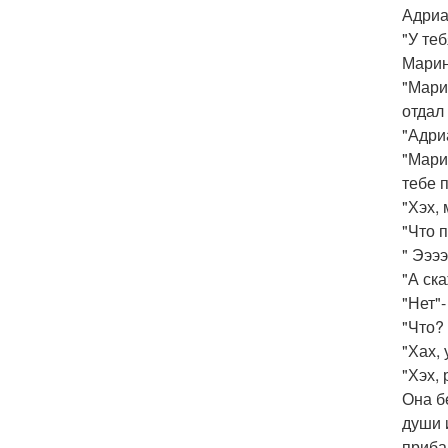
Адриан
"У те
Марин
"Мари
отдал
"Адри
"Мари 
тебе 
"Хэх,
"Что 
" Эээ
"А ск
"Нет"-
"Что?
"Хах, 
"Хэх,
Она б
души 
приба