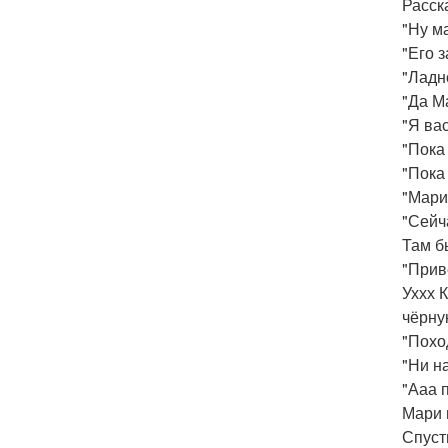
Расск
"Ну м
"Его 
"Ладн
"Да М
"Я ва
"Пока
"Пока
"Мари
"Сейч
Там б
"Прив
Уххх 
чёрну
"Похо
"Ни н
"Ааа 
Мари 
Спуст