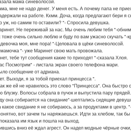
азала мама синеволосой.
ама, мне не надо денег. У меня есть. А почему папа не прие
задержали на работе. Кхмм. Доча, когда предлагают бери я с
о уж, но самим то оставили? "- Спросила девушка.
аринет. Не переживай за нас. Мы очень любим тебя "-обни
с тоже очень сильно люблю и буду по вам ужасно скучать "
 девочка моя, мне пора! "-Целовала в щёки синеволосой.
 мамочка "- уже Маринет свою мать провожала.
нет, тебе тут сообщения какие то приходят "-сказала Хлоя.
ас Посмотрим" - листала экран своего телефона мари.
ыло сообщение от адриана.
ет. Выходи, я за тобой приехал принцесса ".
Как же ей не нравилось это слово "Принцесса". Она быстро
ю блузку. Волосы собрала в пучок и выпустила пару прядей
ду она собирается на свидание"-шептались сидящие девуш
а какое свидание я не собираюсь, а за продуктами в центр. 
понятно, вот зачем ты наряжаешься. Идти за хлебом, так бы 
показала им язык и пошла на выход.
ившись вниз её ждал агрест. Он надел модные чёрные очки,