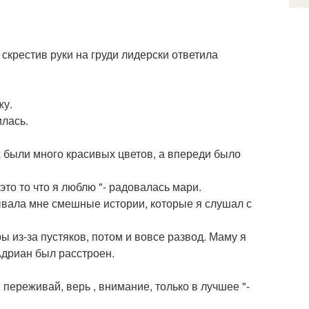
- скрестив руки на груди лидерски ответила
жу.
илась.
х были много красивых цветов, а впереди было
 это то что я люблю "- радовалась мари.
зывала мне смешные истории, которые я слушал с
 из-за пустяков, потом и вовсе развод. Маму я
 Адриан был расстроен.
 переживай, верь , внимание, только в лучшее "-