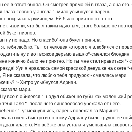
 её в ответ обнял. Он смотрел прямо ей в глаза, а она его. 
бя глаза словно у ангела "- мило улыбнулся парень.
ет покрылась румянцем. Ей было приятно от этого.
нет, извини, что был таким идиотым, этого больше не повтори
 ей букет пионов.
ан ну не надо. Но спасибо"-она букет приняла.
я. тебя люблю. Ты тот человек которого я влюбился с первого
подкатить ну и вот всякое дерьмо вышло"-смеялся блондин.
 мне конечно было не приятно. Но ты мне стал нравиться "- 
правда! Ууи я нравлюсь самой красивой девушке на свете "-а
э, Я не сказала, что люблю тебя придурок"- смеялась мари.
ажешь? "- Хитро улыбнулся Адриан.
 сказала мари.
 Ну всё я обиделся "- надул обиженно губы как маленький р
у тебя Галя "- после чего синеволосая убежала от него.
 ребёнок "- усмехнувшись, парень побежал за Маринет.
ежала очень быстро и поэтому Адриану было трудно её пой
и дразнила его. Но всё же она устала и уменьшила скорос
вил скорость. Он не мог остановиться и прямо врезалась в 