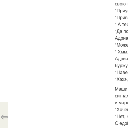
свою т
"Приу
"Прив
" А т
"Да п
Адриа
"Може
" Хмм
Адриа
буржу
"Наве
"Хэхэ,
Машин
сигна
и мар
"Хоче
⇦
"Нет,
С едо