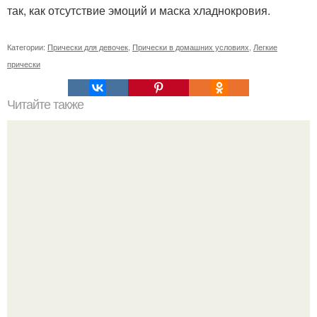
так, как отсутствие эмоций и маска хладнокровия.
Категории:
Прически для девочек
,
Прически в домашних условиях
,
Легкие
прически
Читайте также
Как сделать так, чтобы мужчина сходил по тебе с ума.
Как заставить мужчину сходить от тебя с ума: 10
работающих способов: