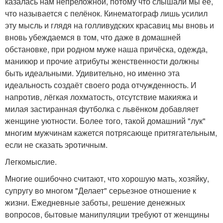
казалась нам непреложной, потому что слышали мы её,
что называется с пелёнок. Кинематограф лишь усилил
эту мысль и глядя на голливудских красавиц мы вновь и
вновь убеждаемся в том, что даже в домашней
обстановке, при родном муже наша причёска, одежда,
маникюр и прочие атрибуты женственности должны
быть идеальными. Удивительно, но именно эта
идеальность создаёт своего рода отчужденность. И
напротив, лёгкая лохматость, отсутствие макияжа и
милая застиранная футболка с львёнком добавляет
женщине уютности. Более того, такой домашний "лук"
многим мужчинам кажется потрясающе притягательным,
если не сказать эротичным.
Легкомыслие.
Многие ошибочно считают, что хорошую мать, хозяйку,
супругу во многом "Делает" серьезное отношение к
жизни. Ежедневные заботы, решение денежных
вопросов, бытовые манипуляции требуют от женщины