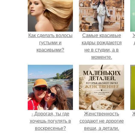
Как сделать волосы
Самые красивые
У
густыми и
кадры рождаются
красивыми?
не в студии, а в
моменте.
- Дорогая, ты где
Женственность
Ж
хочешь погулять в
создают не дорогие
воскресенье?
вещи, а детали.