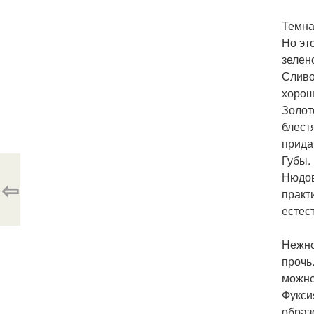
Темна
Но эт
зелен
Сливо
хорош
Золот
блест
прида
Губы.
Нюдов
⇦
практ
естес
Нежно
прочь
можно
Фукси
образ