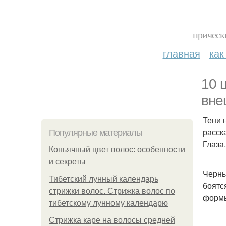
прическ
главная
как
10 
вне
Тени 
расск
Популярные материалы
Глаза.
Коньячный цвет волос: особенности
и секреты
Черны
Тибетский лунный календарь
боятс
стрижки волос. Стрижка волос по
формы
тибетскому лунному календарю
Стрижка каре на волосы средней