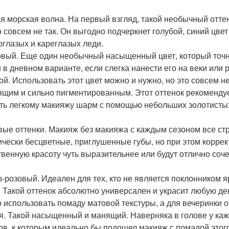
я морская волна. На первый взгляд, такой необычный оттен
о совсем не так. Он выгодно подчеркнет голубой, синий цве
оглазых и кареглазых леди.
вый. Еще один необычный насыщенный цвет, который точн
 в дневном варианте, если слегка нанести его на веки или 
ой. Использовать этот цвет можно и нужно, но это совсем не
ящим и сильно пигментированным. Этот оттенок рекомендуе
ть легкому макияжу шарм с помощью небольших золотистых
ые оттенки. Макияж без макияжа с каждым сезоном все ст
ически бесцветные, приглушенные губы, но при этом корре
твенную красоту чуть выразительнее или будут отлично соч
-розовый. Идеален для тех, кто не является поклонником я
. Такой оттенок абсолютно универсален и украсит любую де
 использовать помаду матовой текстуры, а для вечеринки от
я. Такой насыщенный и манящий. Наверняка в голове у каж
ов, к которым идеально бы подошел макияж с помадой этого