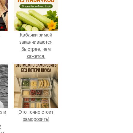
и
Кабачки зимой
заканчиваются
быстрее, чем
кажется.
ва
го
сли
Это точно стоит
заморозить!
у