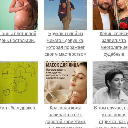
 анны плетнёвой
Бруклин блей из
Кевин спейс
день ностальгии.
Чикаго - девушка,
заявил, что
которая поражает
многолетние
своим мастерством
судебные
крутить обруч.
разбирательст
практически
уничтожили е
состояние.
ил - был дракон.
Красивая кожа
В том случае, е
начинается не с
у вас новая
дорогой косметики,
стрижка (как 