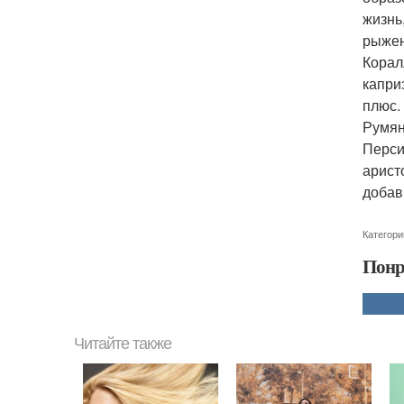
жизнь
рыжен
Корал
капри
плюс.
Румян
Перси
арист
добав
Категори
Понр
Читайте также