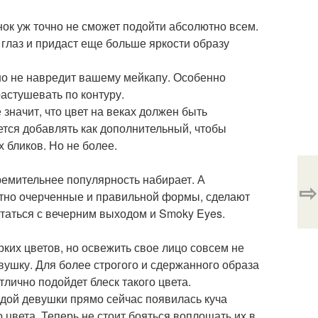
ок уж точно не сможет подойти абсолютно всем.
т глаз и придаст еще больше яркости образу
о не навредит вашему мейкапу. Особенно
растушевать по контуру.
 значит, что цвет на веках должен быть
тся добавлять как дополнительный, чтобы
 бликов. Но не более.
ремительнее популярность набирает. А
⇨
ктно очерченные и правильной формы, сделают
етаться с вечерним выходом и Smoky Eyes.
рких цветов, но освежить свое лицо совсем не
вушку. Для более строгого и сдержанного образа
лично подойдет блеск такого цвета.
дой девушки прямо сейчас появилась куча
 цвета. Теперь не стоит бояться воплощать их в