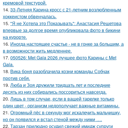
кремовой текстурой.
14.
33-Летняя Карина кросс с 21-летним возлюбленным
хоккеистом обвенчалась.
15.
"Я не Хотела это Показывать": Анастасия Решетова
впервые за долгое время опубликовала фото в бикини
на курорте.
16.
Иногда настоящее счастье - не в гонке за большим, а
в возможности жить медленнее.
17.
050526: Met Gala 2026 лучшее фото Карины с Met
Gala.
18.
Вика боня разоблачила козни команды Собчак
против себя.
19.
Люба и Зоя дружили тридцать лет и последние
десять из них собирались поссориться навсегда.
20.
Лишь в том случае, если в вашей тарелке только
один цвет - организм недополучает важные витамины.
21.
Огромный пёс в секунду мог искалечить мальчишку,
но он появился и встал стеной между ними ….
22.
Тарзан прилюдно осудил свежий имидж супруги