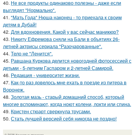
40.
Не все продукты одинаково полезны - даже если
выглядят "Нормально".
41.
"Мать Года" Нюша наконец - то приехала к своим
детям в Дубай!
42.
Для вдохновения. Какой у вас сейчас маникюр?
43.
Никиту Ефремова сняли на Бали в объятиях 26-
летней актрисы сериала "Разочарованные".
44.
Тело не "Ленится".
45.
Равшана Куркова делится новогодней фотосессией с
детьми - 5-летним Гаспаром и 2-летней Самирой.
46.
Редакция - университет жизни.
47.
Как-то раз довелось мне ехать в поезде из питера в
Воронеж.
48.
Золотая мазь - старый домашний способ, который
многие вспоминают, когда ноют колени, локти или спина.
49.
Кристен стюарт сверкнула трусами.
50.
Стать лучшей версией себя никогда не поздно!
© 2026 Красивые прически