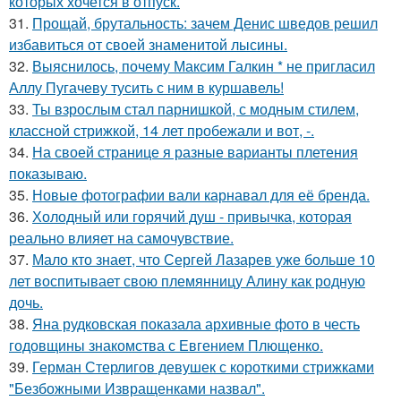
которых хочется в отпуск.
31.
Прощай, брутальность: зачем Денис шведов решил
избавиться от своей знаменитой лысины.
32.
Выяснилось, почему Максим Галкин * не пригласил
Аллу Пугачеву тусить с ним в куршавель!
33.
Ты взрослым стал парнишкой, с модным стилем,
классной стрижкой, 14 лет пробежали и вот, -.
34.
На своей странице я разные варианты плетения
показываю.
35.
Новые фотографии вали карнавал для её бренда.
36.
Холодный или горячий душ - привычка, которая
реально влияет на самочувствие.
37.
Мало кто знает, что Сергей Лазарев уже больше 10
лет воспитывает свою племянницу Алину как родную
дочь.
38.
Яна рудковская показала архивные фото в честь
годовщины знакомства с Евгением Плющенко.
39.
Герман Стерлигов девушек с короткими стрижками
"Безбожными Извращенками назвал".