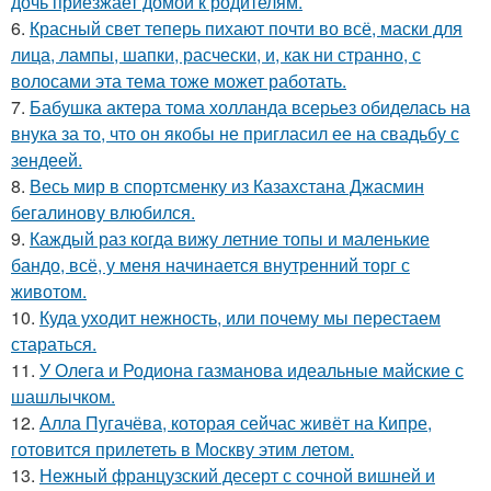
дочь приезжает домой к родителям.
6.
Красный свет теперь пихают почти во всё, маски для
лица, лампы, шапки, расчески, и, как ни странно, с
волосами эта тема тоже может работать.
7.
Бабушка актера тома холланда всерьез обиделась на
внука за то, что он якобы не пригласил ее на свадьбу с
зендеей.
8.
Весь мир в спортсменку из Казахстана Джасмин
бегалинову влюбился.
9.
Каждый раз когда вижу летние топы и маленькие
бандо, всё, у меня начинается внутренний торг с
животом.
10.
Куда уходит нежность, или почему мы перестаем
стараться.
11.
У Олега и Родиона газманова идеальные майские с
шашлычком.
12.
Алла Пугачёва, которая сейчас живёт на Кипре,
готовится прилететь в Москву этим летом.
13.
Нежный французский десерт с сочной вишней и