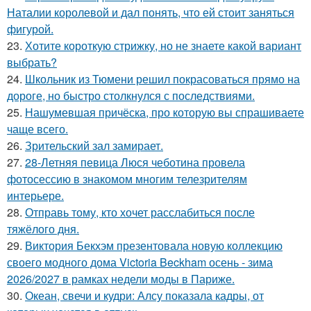
Наталии королевой и дал понять, что ей стоит заняться
фигурой.
23.
Хотите короткую стрижку, но не знаете какой вариант
выбрать?
24.
Школьник из Тюмени решил покрасоваться прямо на
дороге, но быстро столкнулся с последствиями.
25.
Нашумевшая причёска, про которую вы спрашиваете
чаще всего.
26.
Зрительский зал замирает.
27.
28-Летняя певица Люся чеботина провела
фотосессию в знакомом многим телезрителям
интерьере.
28.
Отправь тому, кто хочет расслабиться после
тяжёлого дня.
29.
Виктория Бекхэм презентовала новую коллекцию
своего модного дома Victoria Beckham осень - зима
2026/2027 в рамках недели моды в Париже.
30.
Океан, свечи и кудри: Алсу показала кадры, от