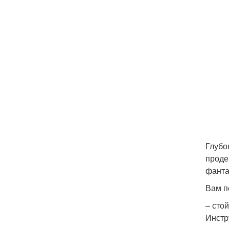
Глубо
проде
фанта
Вам п
– сто
Инстр