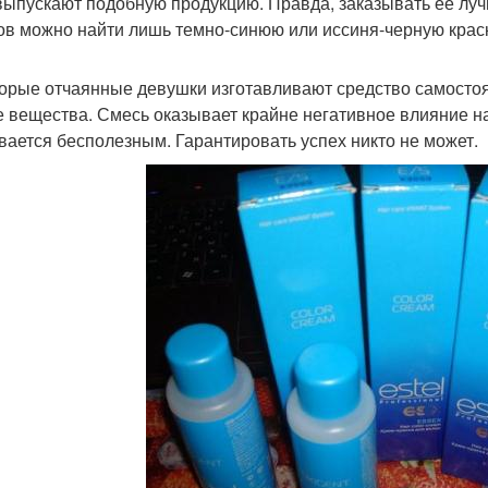
 выпускают подобную продукцию. Правда, заказывать ее луч
ов можно найти лишь темно-синюю или иссиня-черную краск
орые отчаянные девушки изготавливают средство самостоят
е вещества. Смесь оказывает крайне негативное влияние на
вается бесполезным. Гарантировать успех никто не может.