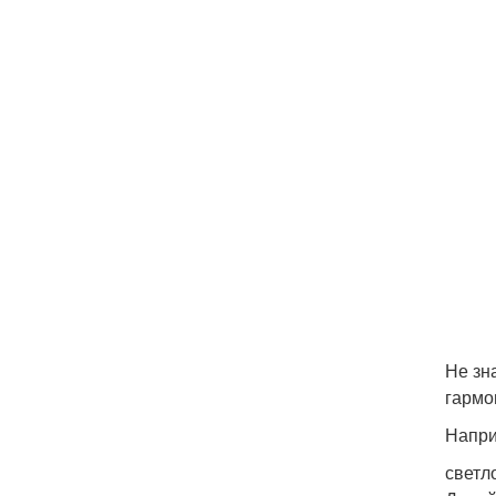
Не зн
гармо
Напри
светл