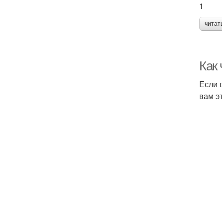
1
читат
Как
Если 
вам эт