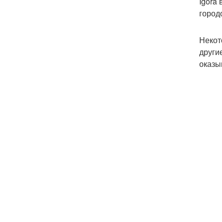
Igora
город
Некот
други
оказы