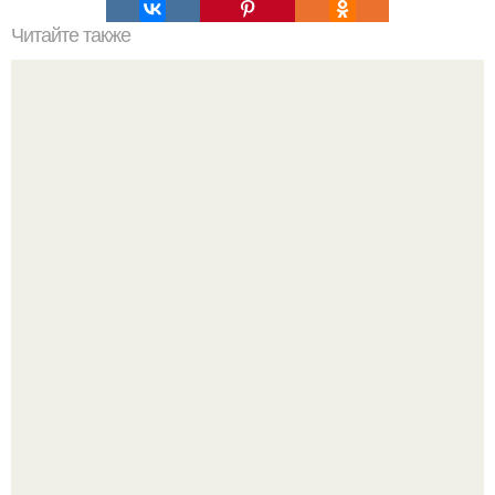
Читайте также
Схема мужской стрижки. Классическая мужская стрижка
- точная пошаговая схема выполнения:
Решила я наконец то избавиться от этого зеркала,