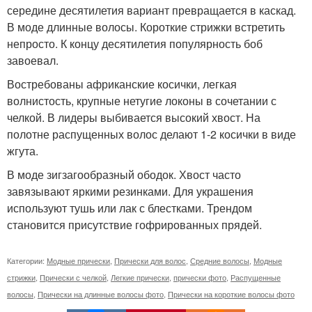
середине десятилетия вариант превращается в каскад.
В моде длинные волосы. Короткие стрижки встретить
непросто. К концу десятилетия популярность боб
завоевал.
Востребованы африканские косички, легкая
волнистость, крупные нетугие локоны в сочетании с
челкой. В лидеры выбивается высокий хвост. На
полотне распущенных волос делают 1-2 косички в виде
жгута.
В моде зигзагообразный ободок. Хвост часто
завязывают яркими резинками. Для украшения
используют тушь или лак с блестками. Трендом
становится присутствие гофрированных прядей.
Категории:
Модные прически
,
Прически для волос
,
Средние волосы
,
Модные
стрижки
,
Прически с челкой
,
Легкие прически
,
прически фото
,
Распущенные
волосы
,
Прически на длинные волосы фото
,
Прически на короткие волосы фото