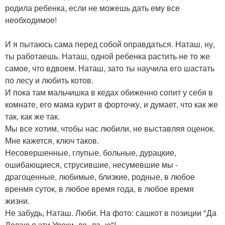
родила ребенка, если не можешь дать ему все
необходимое!
И я пытаюсь сама перед собой оправдаться. Наташ, ну,
ты работаешь. Наташ, одной ребенка растить не то же
самое, что вдвоем. Наташ, зато ты научила его шастать
по лесу и любить котов.
И пока там мальчишка в кедах обиженно сопит у себя в
комнате, его мама курит в форточку, и думает, что как же
так, как же так.
Мы все хотим, чтобы нас любили, не выставляя оценок.
Мне кажется, ключ таков.
Несовершенные, глупые, больные, дурацкие,
ошибающиеся, струсившие, несумевшие мы -
драгоценные, любимые, близкие, родные, в любое
вренмя суток, в любое время года, в любое время
жизни.
Не забудь, Наташ. Люби. На фото: сашкот в позиции "Да
Делаю я эти Уроки, де -ла- ю"!