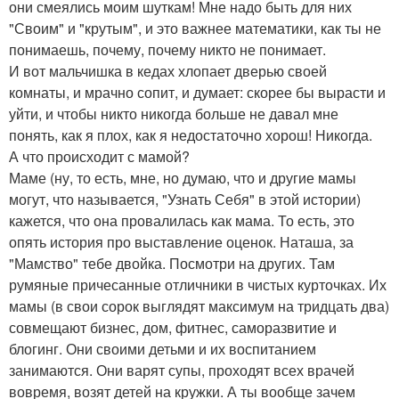
они смеялись моим шуткам! Мне надо быть для них
"Своим" и "крутым", и это важнее математики, как ты не
понимаешь, почему, почему никто не понимает.
И вот мальчишка в кедах хлопает дверью своей
комнаты, и мрачно сопит, и думает: скорее бы вырасти и
уйти, и чтобы никто никогда больше не давал мне
понять, как я плох, как я недостаточно хорош! Никогда.
А что происходит с мамой?
Маме (ну, то есть, мне, но думаю, что и другие мамы
могут, что называется, "Узнать Себя" в этой истории)
кажется, что она провалилась как мама. То есть, это
опять история про выставление оценок. Наташа, за
"Мамство" тебе двойка. Посмотри на других. Там
румяные причесанные отличники в чистых курточках. Их
мамы (в свои сорок выглядят максимум на тридцать два)
совмещают бизнес, дом, фитнес, саморазвитие и
блогинг. Они своими детьми и их воспитанием
занимаются. Они варят супы, проходят всех врачей
вовремя, возят детей на кружки. А ты вообще зачем