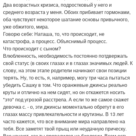
Два возрастных кризиса, подростковый у него и
среднего возраста у меня. Обоих прибивает гормонами,
оба чувствуют некоторое шатание основы привычного,
уже обжитого, мира.
Говорю себе: Наташа, то, что происходит, не
катастрофа, а процесс. Объяснимый процесс.
Что происходит с сыном?
Влюбленность, необходимость постоянно потдвержать
свой статус (в своих глазах и в глазах значимых людей. К
слову, на этом этапе родители начинают свои позиции
терять. Ну, то есть, я, например, могу три часа пытаться
убедить Сашку в том. Что оранжевые джинсы реально
круты и отлично на нем сидят, но он откажется носить
"это" под угрозой расстрела. А если то же самое скажет
девочка с. - о, эти джинсы моментально обретут в его
глазах массу привлекательности и крутизны. В 13 лет
часто кажется, что все внимание мира направлено на
тебя. Все заметят твой прыщ или неудачную прическу.
Все узнают, как ты провалился на биологии. Всем есть