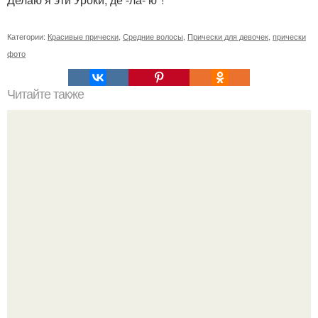
Категории:
Красивые прически
,
Средние волосы
,
Прически для девочек
,
прически
фото
Читайте также
Если побриться налысо за сколько отрастут волосы. Как
я подстриглась налысо и как изменились волосы после
этого