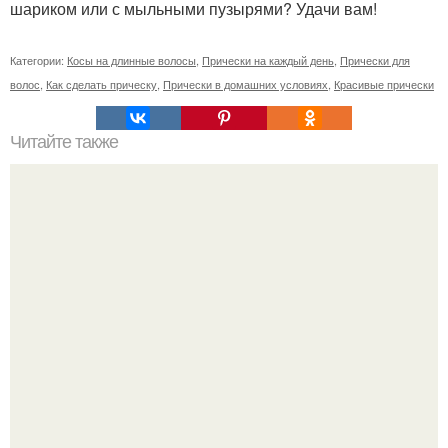
шариком или с мыльными пузырями? Удачи вам!
Категории:
Косы на длинные волосы
,
Прически на каждый день
,
Прически для
волос
,
Как сделать прическу
,
Прически в домашних условиях
,
Красивые прически
Читайте также
Характер по имени?