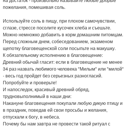
на достаток - произвольно называйте любые добрые
пожелания, помешивая соль.
Используйте соль в пищу, при плохом самочувствии,
сглазе, стрессе посолите кусочек хлеба и съешьте.
Можно немножко добавить в корм домашним питомцам.
Перед сложным днем, собеседованием, экзаменом
щепотку благовещенской соли посыпьте на макушку.
К обязательному исполнению в благовещение:
Древний обычай гласит: если в благовещение не менее
34 раз назвать любимого человека "Милым" или "милой"
- весь год пройдет без серьезных разногласий.
Попробуйте и проверьте!
И напоследок, красивый древний обряд,
трудновыполнимый в наши дни:
Накануне благовещения покупали любую дикую птицу и
в праздник, поведав ей свои просьбы и желания,
отпускали к богу, в небеса.
Почему бы нам завтра не провести такой ритуал с