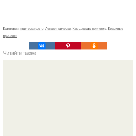
Категории:
прически фото
,
Легкие прически
,
Как сделать прическу
,
Красивые
прически
Читайте также
Список шампуни с нейтральным pH. Что значит pH
шампуня?