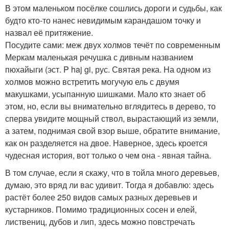
В этом маленьком посёлке сошлись дороги и судьбы, как
будто кто-то нанес невидимым карандашом точку и
назвал её притяжение.
Посудите сами: меж двух холмов течёт по современным
Меркам маленькая речушка с дивным названием
пюхайыги (эст. P haj gi, рус. Святая река. На одном из
холмов можно встретить могучую ель с двумя
макушками, усыпанную шишками. Мало кто знает об
этом, но, если вы внимательно вглядитесь в дерево, то
сперва увидите мощный ствол, вырастающий из земли,
а затем, поднимая свой взор выше, обратите внимание,
как он разделяется на двое. Наверное, здесь кроется
чудесная история, вот только о чем она - явная тайна.
В том случае, если я скажу, что в тойла много деревьев,
думаю, это вряд ли вас удивит. Тогда я добавлю: здесь
растёт более 250 видов самых разных деревьев и
кустарников. Помимо традиционных сосен и елей,
листвениц, дубов и лип, здесь можно повстречать