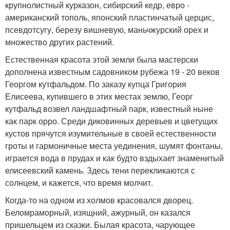
крупнолистный курказон, сибирский кедр, евро -
американский тополь, японский пластинчатый церцис,
псевдотсугу, березу вишневую, маньчжурский орех и
множество других растений.
Естественная красота этой земли была мастерски
дополнена известным садовником рубежа 19 - 20 веков
Георгом кутфальдом. По заказу купца Григория
Елисеева, купившего в этих местах землю, Георг
кутфальд возвел ландшафтный парк, известный ныне
как парк орро. Среди диковинных деревьев и цветущих
кустов прячутся изумительные в своей естественности
гроты и гармоничные места уединения, шумят фонтаны,
играется вода в прудах и как будто вздыхает знаменитый
елисеевский камень. Здесь тени перекликаются с
солнцем, и кажется, что время молчит.
Когда-то на одном из холмов красовался дворец.
Беломраморный, изящний, ажурный, он казался
пришельцем из сказки. Былая красота, чарующее