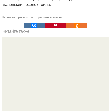
маленький посёлок тойла.
Категории:
прически фото
,
Красивые прически
Читайте также
Мужское окрашивание волос