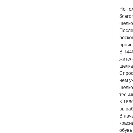
Но то
благо
шелко
После
роско
проис
В 144
жител
шелка
Спрос
нем у
шелко
тесьм
К 166
выраб
В нач
краси
обувь