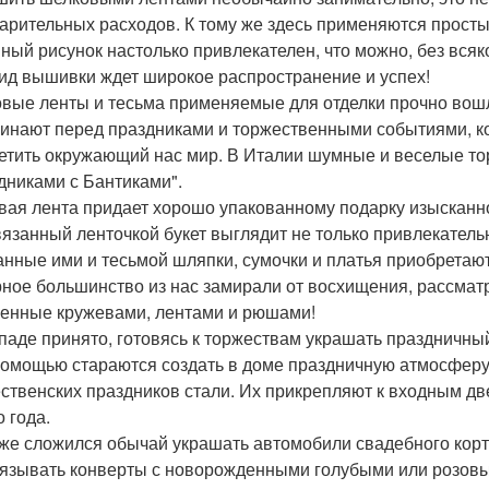
арительных расходов. К тому же здесь применяются прост
ный рисунок настолько привлекателен, что можно, без всяк
вид вышивки ждет широкое распространение и успех!
вые ленты и тесьма применяемые для отделки прочно вошл
инают перед праздниками и торжественными событиями, ког
етить окружающий нас мир. В Италии шумные и веселые то
дниками с Бантиками".
вая лента придает хорошо упакованному подарку изысканн
язанный ленточкой букет выглядит не только привлекательн
анные ими и тесьмой шляпки, сумочки и платья приобретаю
ное большинство из нас замирали от восхищения, рассмат
енные кружевами, лентами и рюшами!
паде принято, готовясь к торжествам украшать праздничны
помощью стараются создать в доме праздничную атмосферу
ственских праздников стали. Их прикрепляют к входным дв
 года.
 же сложился обычай украшать автомобили свадебного корт
язывать конверты с новорожденными голубыми или розовым