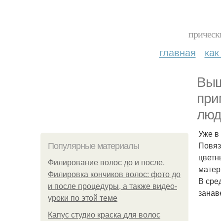
прическ
главная
как
Выш
при
люд
Уже в
Повяз
Популярные материалы
цветн
Филирование волос до и после.
матер
Филировка кончиков волос: фото до
В сре
и после процедуры, а также видео-
занав
уроки по этой теме
Капус студио краска для волос