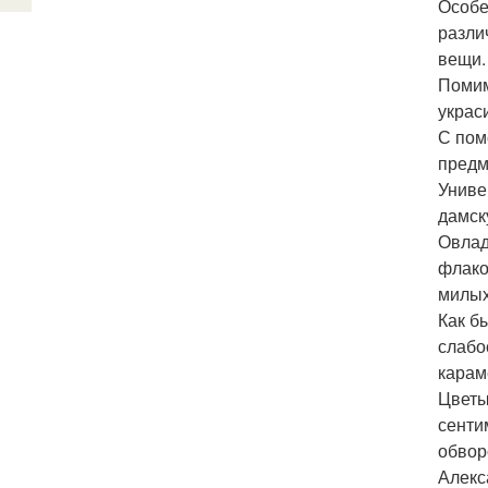
Особе
разли
вещи.
Помим
украс
С пом
предм
Униве
дамск
Овлад
флако
милых
Как б
слабо
карам
Цветы
сенти
обвор
Алекс