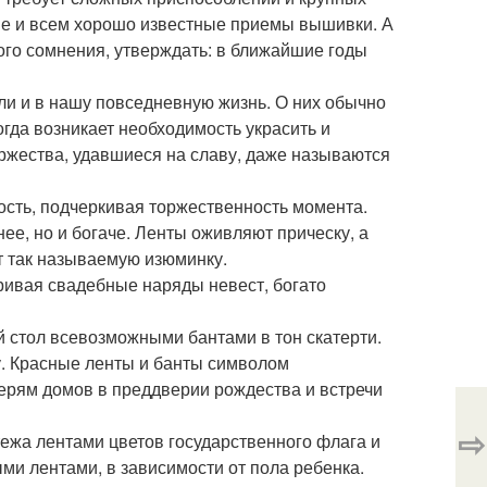
ые и всем хорошо известные приемы вышивки. А
ого сомнения, утверждать: в ближайшие годы
и и в нашу повседневную жизнь. О них обычно
да возникает необходимость украсить и
ржества, удавшиеся на славу, даже называются
ость, подчеркивая торжественность момента.
ее, но и богаче. Ленты оживляют прическу, а
т так называемую изюминку.
ривая свадебные наряды невест, богато
й стол всевозможными бантами в тон скатерти.
. Красные ленты и банты символом
ерям домов в преддверии рождества и встречи
⇨
ежа лентами цветов государственного флага и
и лентами, в зависимости от пола ребенка.