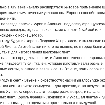
лько в XIV веке начало расширяться бытовое применение ш
приятные климатические условия юга Европы способствов
вой нити.
 переезда папской курии в Авиньон, под опеку французског
шных одеждах, отделанных лентами с золотой каймой или п
хождению носившего их.
6 году будущий король Людовик XI пригласил итальянских тк
ей Лиона. Из этой затеи ничего не вышло, но в город были
, так и для изготовления шелковых лент.
 на ленты продолжал расти, и Лион постепенно превращался
же пятьдесят тысяч ткачей, которые изготавливали разные, 
вые ленты, а южнее в везли и сент - Этьене, почти сорок п
ы.
0 году в сент - Этьене и окрестностях насчитывалось уже о
отки лент и триста семьдесят - для производства позументн
але Xviii века спрос на эти товары резко возрос, и началс
вых лент. Король Франции Людовик XIV украшал лентами,
 и призывал двор одеваться оригинально и с выдумкой.