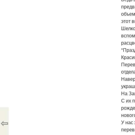
предв
объем
этот 
Шелко
вспом
расцв
"Праз
Краси
Перев
отдел
Навер
украш
На За
С их 
рожде
нового
⇦
У нас
перев