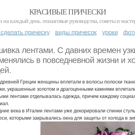
КРАСИВЫЕ ПРИЧЕСКИ
и на каждый день. пошаговые руководства, советы и масте
 сделать прическу
виды причесок
уроки
фот
ивка лентами. С давних времен узк
менялись в повседневной жизни и х
ей.
 древней Греции женщины вплетали в волосы полоски ткане
ки, украшенные золотом и драгоценными камнями вплетали
ыми лентами отделывалась одежда, причем каждому социаль
иал.
дние века в Италии лентами уже декорировали спинки стул
еси, которыми закрывались окна для защиты от холода в зи