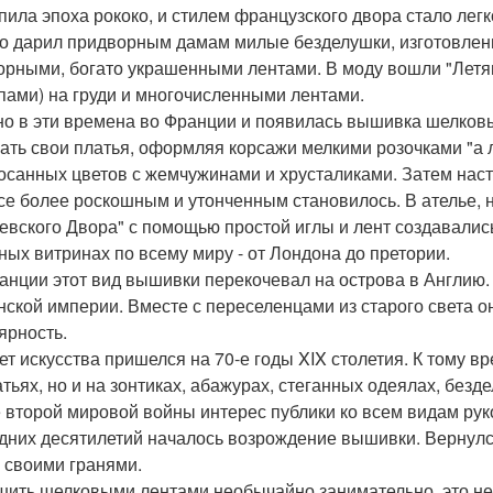
пила эпоха рококо, и стилем французского двора стало ле
то дарил придворным дамам милые безделушки, изготовлен
орными, богато украшенными лентами. В моду вошли "Летя
пами) на груди и многочисленными лентами.
о в эти времена во Франции и появилась вышивка шелков
ать свои платья, оформляя корсажи мелкими розочками "а 
осанных цветов с жемчужинами и хрусталиками. Затем наст
се более роскошным и утонченным становилось. В ателье,
евского Двора" с помощью простой иглы и лент создавалис
ных витринах по всему миру - от Лондона до претории.
анции этот вид вышивки перекочевал на острова в Англию.
нской империи. Вместе с переселенцами из старого света о
ярность.
ет искусства пришелся на 70-е годы XIX столетия. К тому 
атьях, но и на зонтиках, абажурах, стеганных одеялах, безд
 второй мировой войны интерес публики ко всем видам руко
дних десятилетий началось возрождение вышивки. Вернулся 
 своими гранями.
шить шелковыми лентами необычайно занимательно, это не