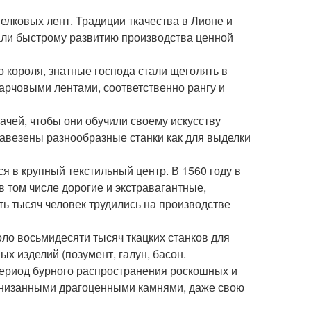
елковых лент. Традиции ткачества в Лионе и
али быстрому развитию производства ценной
о короля, знатные господа стали щеголять в
арчовыми лентами, соответственно рангу и
ачей, чтобы они обучили своему искусству
 завезены разнообразные станки как для выделки
 в крупный текстильный центр. В 1560 году в
в том числе дорогие и экстравагантные,
ять тысяч человек трудились на производстве
коло восьмидесяти тысяч ткацких станков для
ых изделий (позумент, галун, басон.
я период бурного распространения роскошных и
 унизанными драгоценными камнями, даже свою