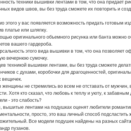
нность техники вышивки лентами в том, что она придает р
чных видов швов, вы без труда сможете их повторить и со
о этого у вас появляется возможность придать готовым и
ив платье или шляпку.
ощью оригинального объемного рисунка или банта можно о
етов вашего гардероба.
рсальность этого вида вышивки в том, что она позволяет о
ую вечернюю сумочку.
ев техникой вышивки лентами, вы без труда сможете делат
нчиков с духами, коробочки для драгоценностей, оригина
 вещичек.
ы женщины не стремились во всем не отставать от мужчин, в
сти. Хотя кто сказал, что любовь к теплу и уюту, к забавн
ели - это слабость?
, вышитые лентами на подушках оценят любители романтик
ментальности, просто, это ваш личный способ подсластить ж
ожительный. Все модели подушек найдены на разных сайтах
андр пузанов.