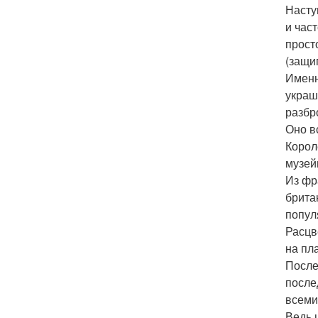
Насту
и час
прост
(защи
Именн
украш
разбр
Оно в
Корол
музей
Из фр
брита
попул
Расцв
на пл
После
после
всеми
Ведь 