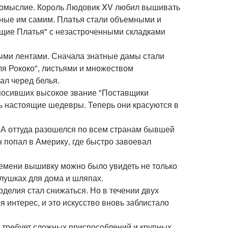
гкомыслие. Король Людовик XV любил вышивать
ные им самим. Платья стали объемными и
щие Платья" с незастроченными складками
ыми лентами. Сначала знатные дамы стали
ля Рококо", листьями и множеством
ал черед белья.
 носивших высокое звание "Поставщики
ь настоящие шедевры. Теперь они красуются в
 А оттуда разошелся по всем странам бывшей
н попал в Америку, где быстро завоевал
времени вышивку можно было увидеть не только
елушках для дома и шляпах.
делия стал снижаться. Но в течении двух
интерес, и это искусство вновь заблистало
 требует сложных приспособлений и крупных