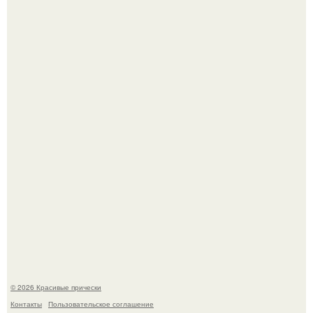
Ее величество, кстати, тоже одна из моих любимых
женских персонажей.
Алина загитова показала фото с выпускного в РАНХиГС.
© 2026 Красивые прически
Контакты
Пользовательское соглашение