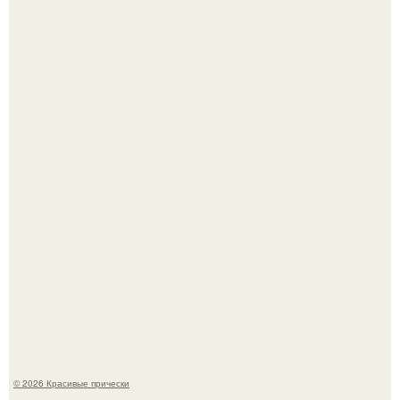
- Дорогая, ты где хочешь погулять в воскресенье?
Мы с подругами съездили на кубену с палатками - и это
был тот самый отдых, после которого долго смеёшься,
вспоминая каждую мелочь!
© 2026 Красивые прически