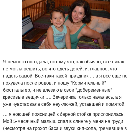
Я немного опоздала, потому что, как обычно, все никак
не могла решить, во что одеть детей, и, главное, что
надеть самой. Все-таки такой праздник … а я все еще не
похудела после родов, и ношу "Кормительный"
бюстгальтер, и не влезаю в свои "добеременные"
красивые вещички …. Вечеринка только началась, а я
уже чувствовала себя неуклюжей, уставшей и помятой.
… я ноющей поясницей к барной стойке прислонилась.
Мой 5-месячный малыш спал в слинге у меня на груди
(несмотря на грохот баса и звуки хип-хопа, гремевшие в