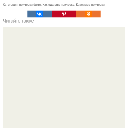
Категории:
прически фото
,
Как сделать прическу
,
Красивые прически
Читайте также
Как сделать так, чтобы мужчина сходил по тебе с ума.
Как заставить мужчину сходить от тебя с ума: 10
работающих способов: