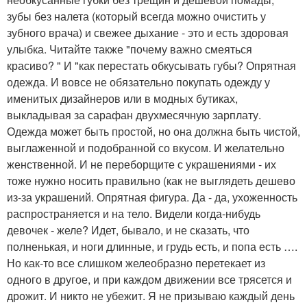
зубы без налета (который всегда можно очистить у
зубного врача) и свежее дыхание - это и есть здоровая
улыбка. Читайте также "почему важно смеяться
красиво? " И "как перестать обкусывать губы? Опрятная
одежда. И вовсе не обязательно покупать одежду у
именитых дизайнеров или в модных бутиках,
выкладывая за сарафан двухмесячную зарплату.
Одежда может быть простой, но она должна быть чистой,
выглаженной и подобранной со вкусом. И желательно
женственной. И не переборщите с украшениями - их
тоже нужно носить правильно (как не выглядеть дешево
из-за украшений. Опрятная фигура. Да - да, ухоженность
распространяется и на тело. Видели когда-нибудь
девочек - желе? Идет, бывало, и не сказать, что
полненькая, и ноги длинные, и грудь есть, и попа есть ….
Но как-то все слишком желеобразно перетекает из
одного в другое, и при каждом движении все трясется и
дрожит. И никто не убежит. Я не призываю каждый день