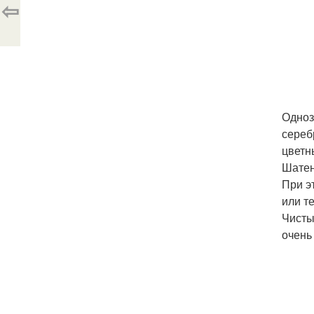
⇦
Одноз
сереб
цветн
Шатен
При э
или т
Чисты
очень