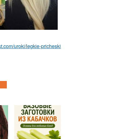
est.com/uroki/legkie-pricheski