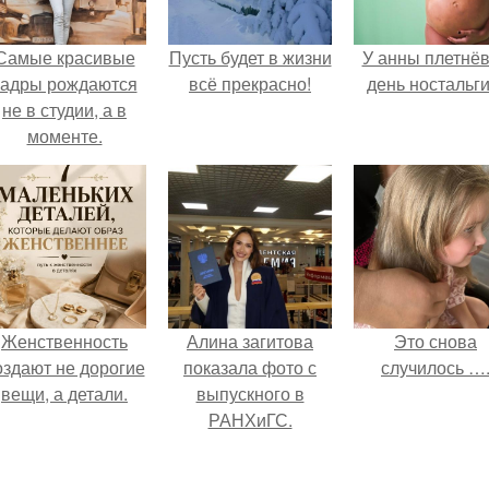
Самые красивые
Пусть будет в жизни
У анны плетнё
кадры рождаются
всё прекрасно!
день ностальги
не в студии, а в
моменте.
Женственность
Алина загитова
Это снова
оздают не дорогие
показала фото с
случилось …
вещи, а детали.
выпускного в
РАНХиГС.