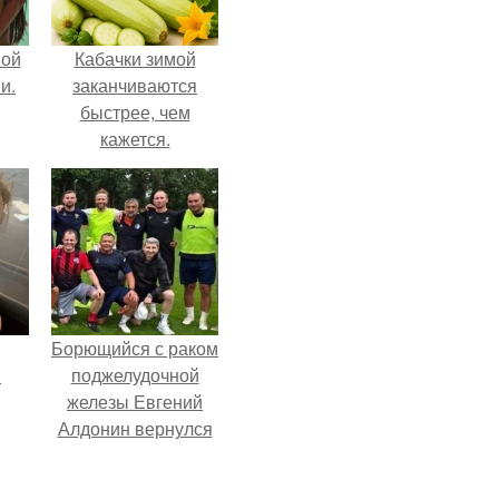
вой
Кабачки зимой
и.
заканчиваются
быстрее, чем
кажется.
Борющийся с раком
.
поджелудочной
железы Евгений
Алдонин вернулся
в Москву после
почти года лечения