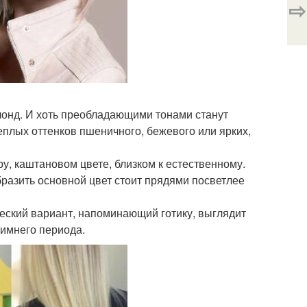
⇨
онд. И хоть преобладающими тонами станут
еплых оттенков пшеничного, бежевого или ярких,
у, каштановом цвете, близком к естественному.
разить основной цвет стоит прядями посветлее
ческий вариант, напоминающий готику, выглядит
зимнего периода.