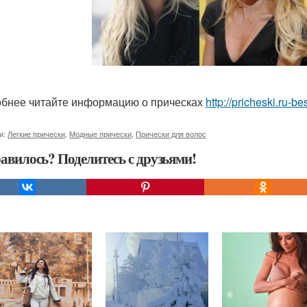
бнее читайте информацию о прическах
http://pricheski.ru-b
и:
Легкие прически
,
Модные прически
,
Прически для волос
авилось? Поделитесь с друзьями!