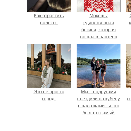
Как отрастить
Мокошь:
волосы.
единственная
богиня, которая
вошла в пантеон
князя Владимира.
Это не просто
Мы с подругами
город.
съездили на кубену
с
с палатками - и это
был тот самый
отдых, после
которого долго