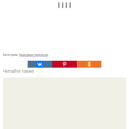
Категории:
Красивые прически
Читайте также
Список шампуни с нейтральным pH. Что значит pH