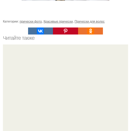
Категории:
прически фото
,
Красивые прически
,
Прически для волос
Читайте также
Если побриться налысо за сколько отрастут волосы. Как
я подстриглась налысо и как изменились волосы после
этого