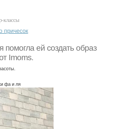
р-классы
о причесок
я помогла ей создать образ
 от Imoms.
расоты.
и фа и ля