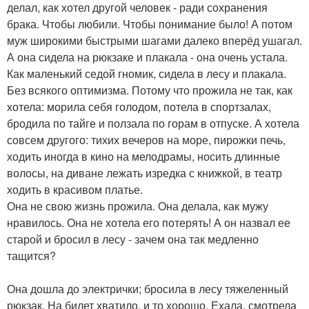
делал, как хотел другой человек - ради сохранения
брака. Чтобы любили. Чтобы понимание было! А потом
муж широкими быстрыми шагами далеко вперёд ушагал.
А она сидела на рюкзаке и плакала - она очень устала.
Как маленький седой гномик, сидела в лесу и плакала.
Без всякого оптимизма. Потому что прожила не так, как
хотела: морила себя голодом, потела в спортзалах,
бродила по тайге и ползала по горам в отпуске. А хотела
совсем другого: тихих вечеров на море, пирожки печь,
ходить иногда в кино на мелодрамы, носить длинные
волосы, на диване лежать изредка с книжкой, в театр
ходить в красивом платье.
Она не свою жизнь прожила. Она делала, как мужу
нравилось. Она не хотела его потерять! А он назвал ее
старой и бросил в лесу - зачем она так медленно
тащится?
Она дошла до электрички; бросила в лесу тяжеленный
рюкзак. На билет хватило, и то хорошо. Ехала, смотрела