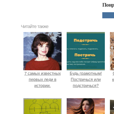
Понр
Читайте также
7 самых известных
Будь грамотным!
первых леди в
Постричься или
истории.
подстричься?