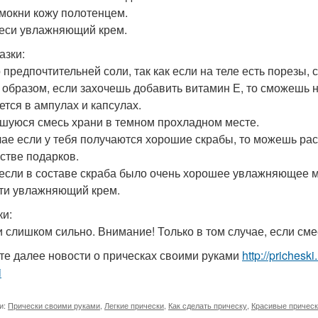
омокни кожу полотенцем.
неси увлажняющий крем.
азки:
 предпочтительней соли, так как если на теле есть порезы, 
 образом, если захочешь добавить витамин Е, то сможешь на
ется в ампулах и капсулах.
шуюся смесь храни в темном прохладном месте.
чае если у тебя получаются хорошие скрабы, то можешь рас
естве подарков.
если в составе скраба было очень хорошее увлажняющее м
ти увлажняющий крем.
и:
и слишком сильно. Внимание! Только в том случае, если сме
те далее новости о прическах своими руками
http://prichesk
i
и:
Прически своими руками
,
Легкие прически
,
Как сделать прическу
,
Красивые причес