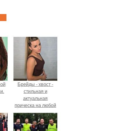
вой
Брейды - хвост -
и.
стильная и
актуальная
прическа на любой
случай.