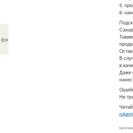
5. пр
6. на
Подск
Сахар
⇦
Таким
прода
Остав
В слу
в кач
Даже 
нанес
Ошибк
Не тр
Читай
rukam
Категори