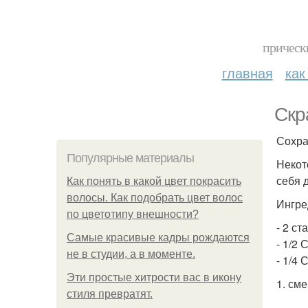
прическ
главная
как
Скр
Сохра
Популярные материалы
Некот
себя 
Как понять в какой цвет покрасить
волосы. Как подобрать цвет волос
Ингре
по цветотипу внешности?
- 2 ст
Самые красивые кадры рождаются
- 1/2
не в студии, а в моменте.
- 1/4
Эти простые хитрости вас в икону
1. см
стиля превратят.