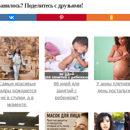
авилось? Поделитесь с друзьями!
Самые красивые
96 идей для
У анны плетнё
кадры рождаются
занятий с
день ностальги
не в студии, а в
ребенком?
моменте.