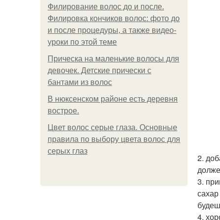
Филирование волос до и после.
Филировка кончиков волос: фото до
и после процедуры, а также видео-
уроки по этой теме
Прическа на маленькие волосы для
девочек. Детские прически с
бантами из волос
В нюксенском районе есть деревня
вострое.
Цвет волос серые глаза. Основные
правила по выбору цвета волос для
серых глаз
2. до
долже
3. пр
сахар
будеш
4. хо