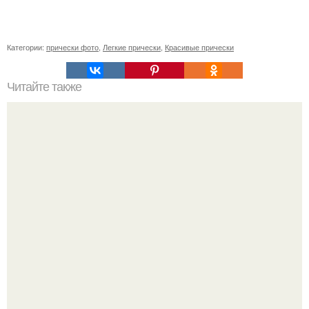
Категории:
прически фото
,
Легкие прически
,
Красивые прически
Читайте также
Как некоторые профессии влияют на психику человека.