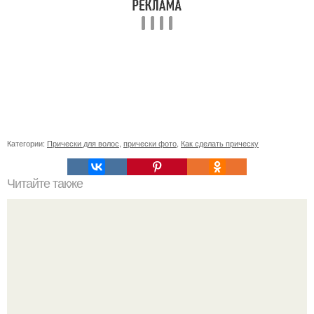
Категории:
Прически для волос
,
прически фото
,
Как сделать прическу
Читайте также
Супер - маска с содой!