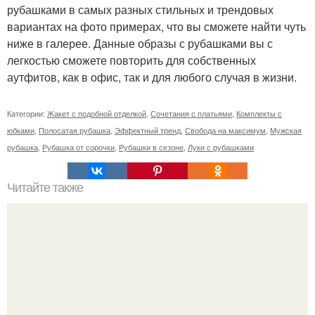
рубашками в самых разных стильных и трендовых
вариантах на фото примерах, что вы сможете найти чуть
ниже в галерее. Данные образы с рубашками вы с
легкостью сможете повторить для собственных
аутфитов, как в офис, так и для любого случая в жизни.
Категории:
Жакет с подобной отделкой
,
Сочетания с платьями
,
Комплекты с
юбками
,
Полосатая рубашка
,
Эффектный тренд
,
Свобода на максимум
,
Мужская
рубашка
,
Рубашка от сорочки
,
Рубашки в сезоне
,
Луки с рубашками
Читайте также