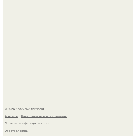
Жил - был дракон.
Ее величество, кстати, тоже одна из моих любимых
женских персонажей.
© 2026 Красивые прически
Контакты
Пользовательское соглашение
Политика конфидециальности
Обратная связь