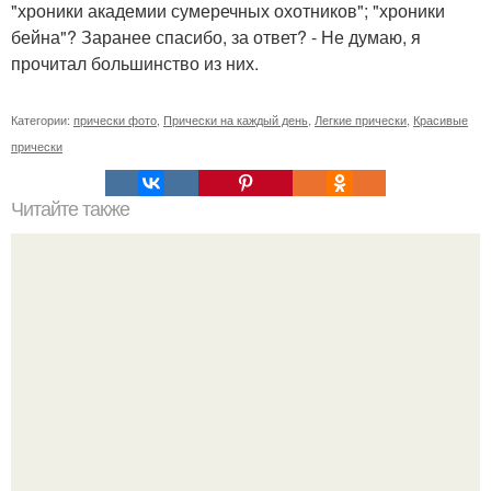
"хроники академии сумеречных охотников"; "хроники
бейна"? Заранее спасибо, за ответ? - Не думаю, я
прочитал большинство из них.
Категории:
прически фото
,
Прически на каждый день
,
Легкие прически
,
Красивые
прически
Читайте также
Крем "безупречные пяточки!