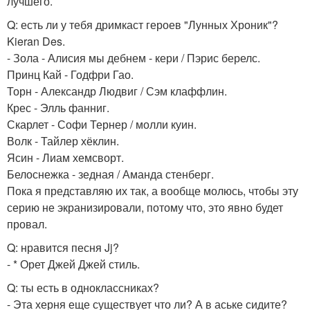
лучшего.
Q: есть ли у тебя дримкаст героев "Лунных Хроник"?
Kieran Des.
- Зола - Алисия мы дебнем - кери / Пэрис берелс.
Принц Кай - Годфри Гао.
Торн - Александр Людвиг / Сэм клаффлин.
Крес - Элль фанниг.
Скарлет - Софи Тернер / молли куин.
Волк - Тайлер хёклин.
Ясин - Лиам хемсворт.
Белоснежка - зедная / Аманда стенберг.
Пока я представляю их так, а вообще молюсь, чтобы эту
серию не экранизировали, потому что, это явно будет
провал.
Q: нравится песня Jj?
- * Орет Джей Джей стиль.
Q: ты есть в одноклассниках?
- Эта херня еще существует что ли? А в аське сидите?