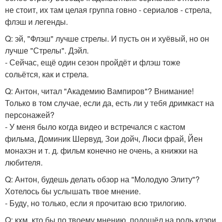
не стоит, их там целая группа говно - сериалов - стрела,
флэш и легенды.
Q: эй, "Флэш" лучше стрелы. И пусть он и хуёвый, но он
лучше "Стрелы". Дэйл.
- Сейчас, ещё один сезон пройдёт и флэш тоже
сольётся, как и стрела.
Q: Антон, читал "Академию Вампиров"? Внимание!
Только в том случае, если да, есть ли у тебя дримкаст на
персонажей?
- У меня было когда видео и встречался с кастом
фильма, Доминик Шервуд, Зои дойч, Люси фрай, Йен
монахэн и т. д. фильм конечно не очень, а книжки на
любителя.
Q: Антон, будешь делать обзор на "Молодую Элиту"?
Хотелось бы услышать твое мнение.
- Буду, но только, если я прочитаю всю трилогию.
Q: кхм, кто бы по твоему мнению, подошёл на роль клэри