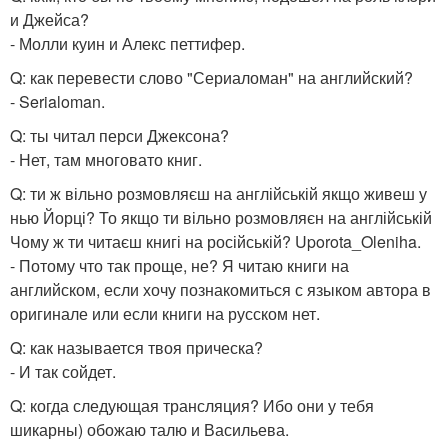
и Джейса?
- Молли куин и Алекс петтифер.
Q: как перевести слово "Сериаломан" на английский?
- Serialoman.
Q: ты читал перси Джексона?
- Нет, там многовато книг.
Q: ти ж вільно розмовляєш на англійській якщо живеш у
нью Йорці? То якщо ти вільно розмовляєн на англійській
Чому ж ти читаєш книгі на російській? Uporota_Oleniha.
- Потому что так проще, не? Я читаю книги на
английском, если хочу познакомиться с языком автора в
оригинале или если книги на русском нет.
Q: как называется твоя прическа?
- И так сойдет.
Q: когда следующая трансляция? Ибо они у тебя
шикарны) обожаю талю и Васильева.