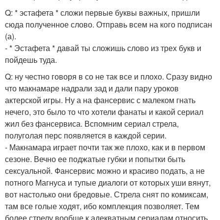
Q: * эстафета * сложи первые буквы важных, пришли
сюда полученное слово. Отправь всем на кого подписан
(а).
- * Эстафета * давай ты сложишь слово из трех букв и
пойдешь туда.
Q: ну честно говоря в со не так все и плохо. Сразу видно
что макнамаре надрали зад и дали пару уроков
актерской игры. Ну а на фансервис с малеком гнать
нечего, это было то что хотели фанаты и какой сериал
жил без фансервиса. Вспомним сериал стрела,
полуголая перс появляется в каждой серии.
- Макнамара играет почти так же плохо, как и в первом
сезоне. Вечно ее поджатые губки и попытки быть
сексуальной. Фансервис можно и красиво подать, а не
потного Магнуса и тупые диалоги от которых уши вянут,
вот настолько они бредовые. Стрела снят по комиксам,
там все голые ходят, ибо комплекция позволяет. Тем
более стрелу вообще к адекватным сериалам относить