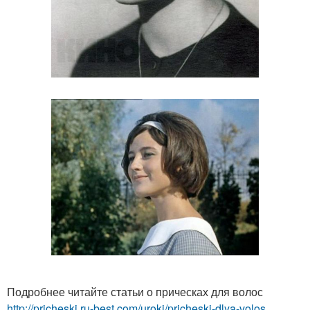
Подробнее читайте статьи о прическах для волос
http://pricheski.ru-best.com/uroki/pricheski-dlya-volos