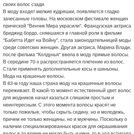
своих волос сзади.
В моду входят мелкие кудряшки, появляются гладко
зачесанные головы. На московском фестивале женщин
прической "Венчик Мира украсили". Французская актриса
бриджид бордо, снявшаяся в главной роли в фильме
"Бабетта Идет на Войну", стала законодательницей моды
среди советских женщин. Другая актриса, Марина Влади,
после фильма "Колдунья" ввела в моду прямые волосы.
В середине 70-х распространяется плетение из волос.
Стали применять дополнительные косы и шиньоны.
Мода на крашеные волосы.
В 63-м году наша страна моду на крашенные волосы
переживает. В какой-то момент естественный цвет волос
для модников начал казаться слишком простым и
неинтересным. С этого момента волосы красят не
только пожилые, чтобы скрыть седину, но и молодежь,
причем не только женщины, но и мужчины. Поскольку о
наличии специализированных красок для окрашивания
волос в то время не могло быть и речи, то в ход вступала