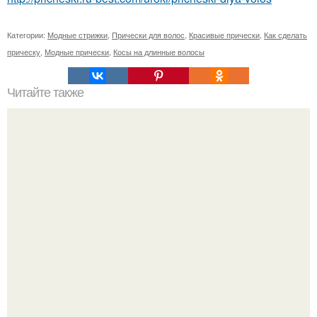
Категории:
Модные стрижки
,
Прически для волос
,
Красивые прически
,
Как сделать
прическу
,
Модные прически
,
Косы на длинные волосы
Читайте также
Коконо - токоро: 9 признаков красоты или секреты
красоты японских гейш.