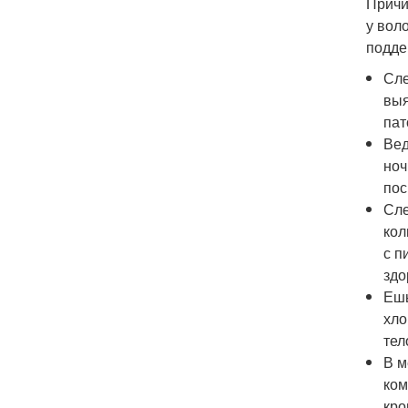
Причи
у вол
подде
Сле
выя
пат
Вед
ноч
пос
Сле
кол
с п
здо
Ешь
хло
тел
В м
ком
кро