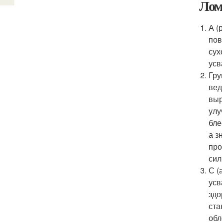
Лом
А (
пов
сух
усв
Гру
вед
выр
улу
бле
а з
про
сил
С (
усв
здо
ста
обл