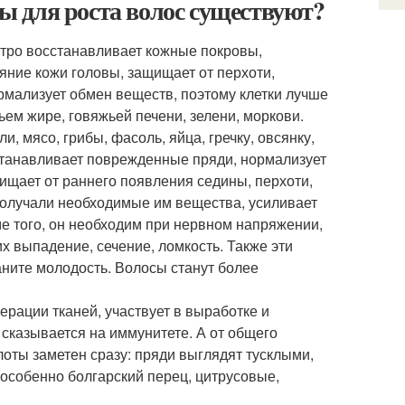
 для роста волос существуют?
ыстро восстанавливает кожные покровы,
ние кожи головы, защищает от перхоти,
ормализует обмен веществ, поэтому клетки лучше
ем жире, говяжьей печени, зелени, моркови.
и, мясо, грибы, фасоль, яйца, гречку, овсянку,
станавливает поврежденные пряди, нормализует
щищает от раннего появления седины, перхоти,
получали необходимые им вещества, усиливает
оме того, он необходим при нервном напряжении,
х выпадение, сечение, ломкость. Также эти
аните молодость. Волосы станут более
ерации тканей, участвует в выработке и
 сказывается на иммунитете. А от общего
лоты заметен сразу: пряди выглядят тусклыми,
 особенно болгарский перец, цитрусовые,