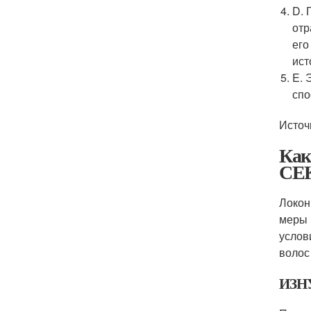
D. 
отр
его
ист
E. 
спо
Источ
Как
СЕ
Локон
меры 
услов
волос
ИЗН