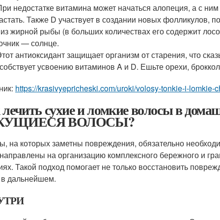
При недостатке витамина может начаться алопеция, а с ни
астать. Также D участвует в создании новых фолликулов, по
 из жирной рыбы (в больших количествах его содержит лосо
очник — солнце.
Этот антиоксидант защищает организм от старения, что сказ
собствует усвоению витаминов A и D. Ешьте орехи, броккол
ник:
https://krasivyepricheski.com/uroki/volosy-tonkie-i-lomkie-
 лечить сухие и ломкие волосы в до
КУЩИЕСЯ ВОЛОСЫ?
ы, на которых заметны повреждения, обязательно необходи
направлены на организацию комплексного бережного и гра
иях. Такой подход помогает не только восстановить повре
 в дальнейшем.
УТРИ