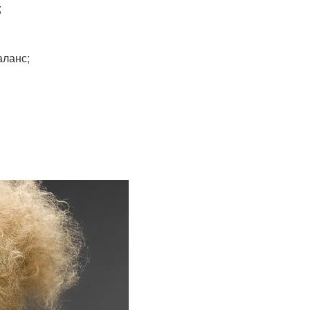
;
аланс;