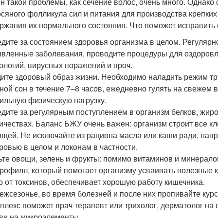
н такой проблемы, как сечение волос, очень много. Однако 
осяного фолликула сил и питания для производства крепких
ржания их нормального состояния. Что поможет исправить
дите за состоянием здоровья организма в целом. Регулярн
вленные заболевания, проводите процедуры для оздоровле
ологий, вирусных поражений и проч.
ите здоровый образ жизни. Необходимо наладить режим тру
ной сон в течение 7–8 часов, ежедневно гулять на свежем 
ильную физическую нагрузку.
дите за регулярным поступлением в организм белков, жиро
ичествах. Баланс БЖУ очень важен: организм строит все кл
ищей. Не исключайте из рациона масла или каши ради, нап
ровью в целом и локонам в частности.
те овощи, зелень и фрукты: помимо витаминов и минерал
рофилл, который помогает организму усваивать полезные ко
о от токсинов, обеспечивает хорошую работу кишечника.
ежсезонье, во время болезней и после них пропивайте ку
плекс поможет врач терапевт или трихолог, дерматолог на
ви на микроэлементы.