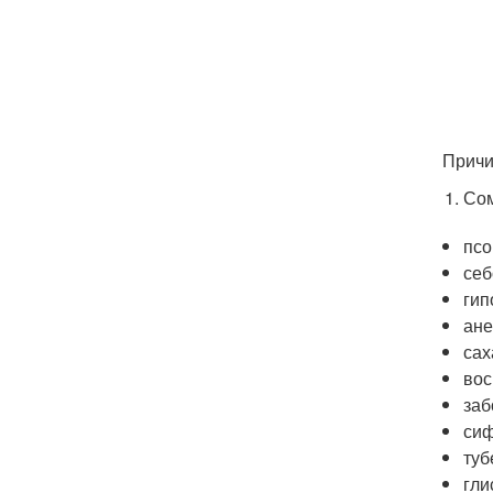
Причи
Сом
псо
себ
гип
ане
сах
вос
заб
сиф
туб
гли