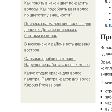
Л
Как понять в какой цвет покрасить
волосы. Как подобрать цвет волос
по цветотипу внешности?
Прическа на маленькие волосы для
К
девочек. Детские прически с
При
бантами из волос
В нюксенском районе есть деревня
Волос
вострое.
здоро
Сальные пробки на голове.
Врач,
Нарушение работы сальных желез
компл
Капус студио краска для волос
эндок
палитра. Палитра красок для волос
Причи
Kapous Professional
стр
заб
час
выб