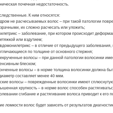
ническая почечная недостаточность.
следственные. К ним относятся:
дром не расчесываемых волос – при такой патологии повр
зрачными, их сложно расчесать или уложить;
илетрикс – заболевание, при котором происходит деформац
етяжкой или вздутием;
вдомонилетрикс – в отличие от предыдущего заболевания,
отличающиеся по толщине от основного стержня;
екрученные волосы – при данной патологии волосинки име
енсивным блеском;
онченные волосы – в норме толщина волосинки должна быт
диаметр составляет менее 40 мкм.
ские волосы – поврежденные волосинки имеют сплюснуту
ышенная хрупкость – в норме волос способен растягиватьс
олевании сгибание и растягивание волоса приводит к его п
ие ломкости волос будет зависеть от результатов диагност