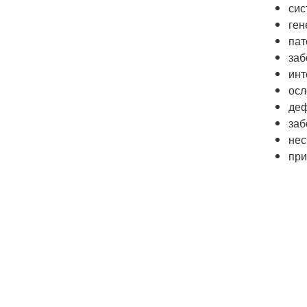
сис
ген
пат
заб
инт
осл
деф
заб
нес
при