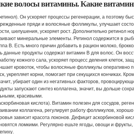
кие волосы витамины. Какие витамины
ретинол). Он ускоряет процессы регенерации, а поэтому б
режденные пряди и волосяные фолликулы, улучшает состоя
ости, шелушения, ускоряет рост. Дополнительно ретинол н
аивают минеральные элементы. Ретинол содержится в рыбь
ппа В. Есть много причин добавить в рацион молоко, броккол
ь данные продукты содержат витамин В для волос. Он вос
аботку кожного сала, ускоряет процесс деления клеток, за
чшает кровоток, чтобы волосяные фолликулы оперативно 
ск, укрепляет корни, помогает при секущихся кончиках. Кр
начит, убирает один из негативных факторов, провоцирующи
дукты запускают синтез коллагена, значит, вы дольше сохр
ьными, красивыми.
аскорбиновая кислота). Витамин полезен для сосудов, реген
аивании коллагена, регулирует работу фолликулов, хорошо
ровья зависит красота локонов. Дефицит аскорбиновой кис
новятся ломкими. Регулярно ешьте ягоды, овощи и фрукты,
епиху.