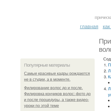
прическ
главная
как
При
вол
Сод
П
Популярные материалы
Л
Самые красивые кадры рождаются
К
не в студии, а в моменте.
Филирование волос до и после.
Л
Филировка кончиков волос: фото до
у
и после процедуры, а также видео-
уроки по этой теме