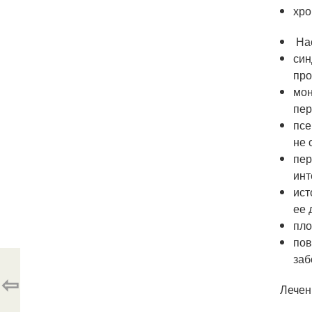
хро
На
син
про
мон
пер
псе
не 
пер
инт
ист
ее 
пло
пов
заб
⇦
Лечен