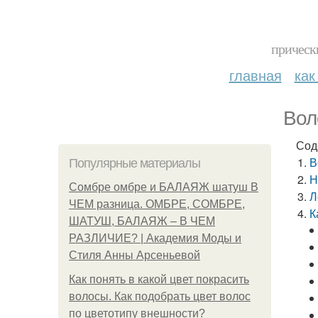
прическ
главная
как
Вол
Сод
В
Популярные материалы
Н
Сомбре омбре и БАЛАЯЖ шатуш В
Л
ЧЕМ разница. ОМБРЕ, СОМБРЕ,
К
ШАТУШ, БАЛАЯЖ – В ЧЕМ
РАЗЛИЧИЕ? | Академия Моды и
Стиля Анны Арсеньевой
Как понять в какой цвет покрасить
волосы. Как подобрать цвет волос
по цветотипу внешности?