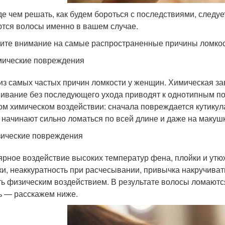
е чем решать, как будем бороться с последствиями, следуе
тся волосы именно в вашем случае.
ите внимание на самые распространенные причины ломкос
ические повреждения
из самых частых причин ломкости у женщин. Химическая за
ивание без последующего ухода приводят к однотипным пос
м химическом воздействии: сначала повреждается кутикула
 начинают сильно ломаться по всей длине и даже на макушк
ические повреждения
ярное воздействие высоких температур фена, плойки и утюж
ки, неаккуратность при расчесывании, привычка накручиват
ть физическим воздействием. В результате волосы ломаются
ь — расскажем ниже.