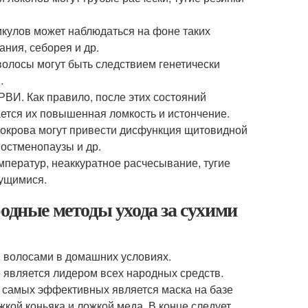
кулов может наблюдаться на фоне таких
ния, себорея и др.
олосы могут быть следствием генетически
.
ВИ. Как правило, после этих состояний
ется их повышенная ломкость и истончение.
покрова могут привести дисфункция щитовидной
постменопаузы и др.
ператур, неаккуратное расчесывание, тугие
кущимися.
одные методы ухода за сухими
 волосами в домашних условиях.
е является лидером всех народных средств.
з самых эффективных является маска на базе
жкой коньяка и ложкой меда. В конце следует