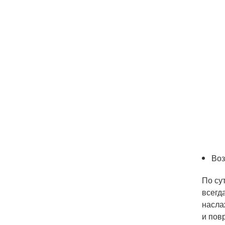
Воз
По су
всегд
насла
и пов