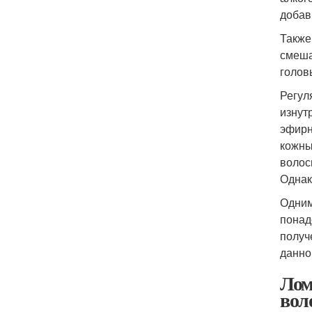
добав
Также
смеша
голов
Регул
изнут
эфирн
кожны
волос
Однак
Одним
понад
получ
данно
Лом
вол