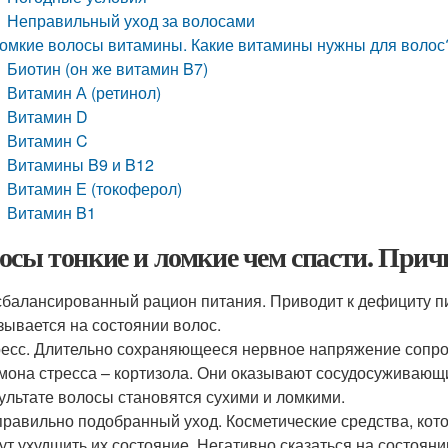
Неправильный уход за волосами
омкие волосы витамины. Какие витамины нужны для волос
Биотин (он же витамин B7)
Витамин А (ретинол)
Витамин D
Витамин C
Витамины B9 и B12
Витамин Е (токоферол)
Витамин B1
осы тонкие и ломкие чем спасти. При
балансированный рацион питания. Приводит к дефициту пи
зывается на состоянии волос.
есс. Длительно сохраняющееся нервное напряжение сопр
мона стресса – кортизола. Они оказывают сосудосуживающ
ультате волосы становятся сухими и ломкими.
равильно подобранный уход. Косметические средства, кото
ут ухудшить их состояние. Негативно сказаться на состояни