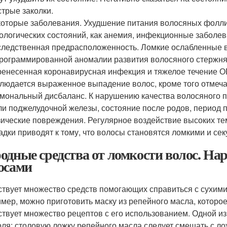
стрые заколки.
оторые заболевания. Ухудшение питания волосяных фолли
ологических состояний, как анемия, инфекционные заболева
ледственная предрасположенность. Ломкие ослабленные в
рограммированной аномалии развития волосяного стержня
енесенная коронавирусная инфекция и тяжелое течение ОР
людается выраженное выпадение волос, кроме того отмеча
мональный дисбаланс. К нарушению качества волосяного 
ли поджелудочной железы, состояние после родов, период 
ические повреждения. Регулярное воздействие высоких тем
адки приводят к тому, что волосы становятся ломкими и се
одные средства от ломкости волос. Нар
осами
твует множество средств помогающих справиться с сухими
мер, можно приготовить маску из репейного масла, которо
твует множество рецептов с его использованием. Одной и
оля: столовую ложку репейного масла следует смешать с ло