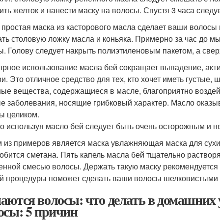
ить желток и нанести маску на волосы. Спустя 3 часа след
 простая маска из касторового масла сделает ваши волосы 
ть столовую ложку масла и коньяка. Примерно за час до мы
ы. Голову следует накрыть полиэтиленовым пакетом, а свер
ярное использование масла бей сокращает выпадение, акти
ри. Это отличное средство для тех, кто хочет иметь густые, 
ые вещества, содержащиеся в масле, благоприятно воздей
е заболевания, носящие грибковый характер. Масло оказыв
ы целиком.
о используя масло бей следует быть очень осторожным и не
 из примеров является маска увлажняющая маска для сухих
обится сметана. Пять капель масла бей тщательно раствор
енной смесью волосы. Держать такую маску рекомендуется 
й процедуры поможет сделать ваши волосы шелковистыми 
аются волосы: что делать в домашних 
осы: 5 причин