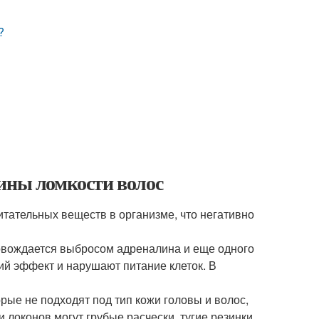
?
чины ломкости волос
тательных веществ в организме, что негативно
овождается выбросом адреналина и еще одного
ий эффект и нарушают питание клеток. В
рые не подходят под тип кожи головы и волос,
и локонов могут грубые расчески, тугие резинки