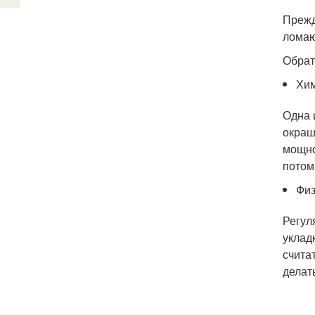
Прежд
ломаю
Обрат
Хим
Одна 
окраш
мощно
потом
Физ
Регул
уклад
счита
делат