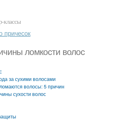
р-классы
о причесок
ричины ломкости волос
с
ода за сухими волосами
 ломаются волосы: 5 причин
ичины сухости волос
озащиты