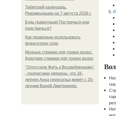
Тибетский календарь.
Л
Рекомендации на 7 августа 2026 г.
Будь грамотным! Постричься или
подстричься?
Как правильно использовать
флексотрон соло
Модные стрижки для тонких волос.
Короткие стрижки для тонких волос
Вол
"Отпустили Жить к Возлюбленному"
- подписчики уверены, что 16-
Нес
летняя Анна пересильд живёт с 20-
ска
летним Ваней Дмитриенко.
Стр
гор
рез
Неп
мог