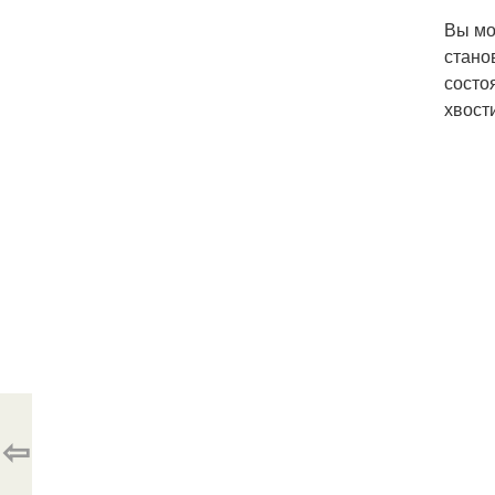
Вы мо
стано
состо
хвости
⇦