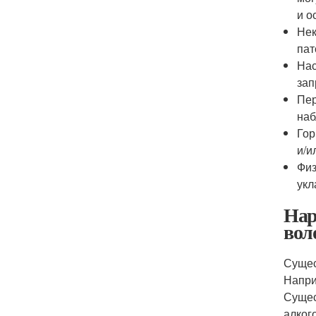
и о
Нек
пат
Нас
зап
Пер
наб
Гор
и/и
Физ
укл
Нар
вол
Сущес
Напри
Сущес
алког