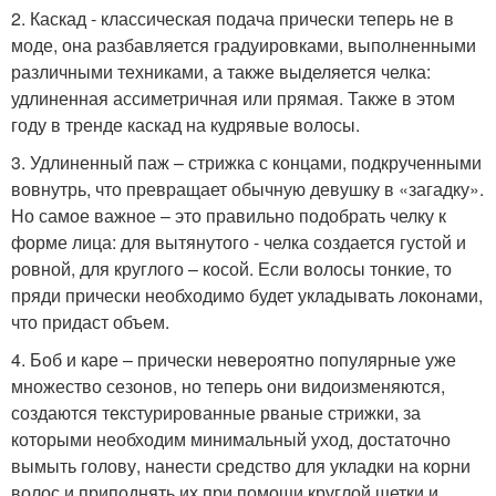
2. Каскад - классическая подача прически теперь не в
моде, она разбавляется градуировками, выполненными
различными техниками, а также выделяется челка:
удлиненная ассиметричная или прямая. Также в этом
году в тренде каскад на кудрявые волосы.
3. Удлиненный паж – стрижка с концами, подкрученными
вовнутрь, что превращает обычную девушку в «загадку».
Но самое важное – это правильно подобрать челку к
форме лица: для вытянутого - челка создается густой и
ровной, для круглого – косой. Если волосы тонкие, то
пряди прически необходимо будет укладывать локонами,
что придаст объем.
4. Боб и каре – прически невероятно популярные уже
множество сезонов, но теперь они видоизменяются,
создаются текстурированные рваные стрижки, за
которыми необходим минимальный уход, достаточно
вымыть голову, нанести средство для укладки на корни
волос и приподнять их при помощи круглой щетки и