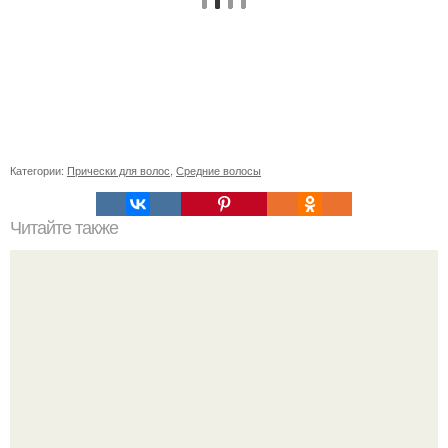
Категории:
Прически для волос
,
Средние волосы
Читайте также
Как лучше спать с собранными волосами или
распущенными. Эффективный уход за волосами перед