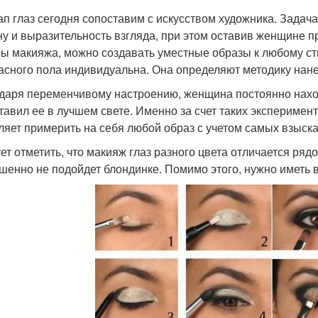
ап глаз сегодня сопоставим с искусством художника. Задача
ну и выразительность взгляда, при этом оставив женщине 
ы макияжа, можно создавать уместные образы к любому ст
асного пола индивидуальна. Она определяют методику нане
даря переменчивому настроению, женщина постоянно наход
тавил ее в лучшем свете. Именно за счет таких эксперимент
ляет примерить на себя любой образ с учетом самых взыск
ет отметить, что макияж глаз разного цвета отличается ряд
шенно не подойдет блондинке. Помимо этого, нужно иметь в 