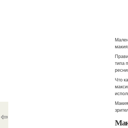
Мален
макия
Прави
типа 
ресни
Что к
макси
испол
Макия
зрите
⇦
Мак