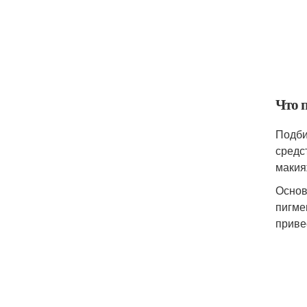
Что 
Подби
средс
макия
Основ
пигме
приве