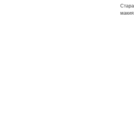
Стара
макия