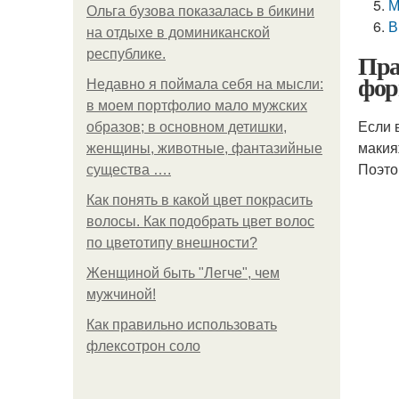
М
Ольга бузова показалась в бикини
В
на отдыхе в доминиканской
республике.
Пра
фор
Недавно я поймала себя на мысли:
в моем портфолио мало мужских
Если 
образов; в основном детишки,
макия
женщины, животные, фантазийные
Поэто
существа ….
Как понять в какой цвет покрасить
волосы. Как подобрать цвет волос
по цветотипу внешности?
Женщиной быть "Легче", чем
мужчиной!
Как правильно использовать
флексотрон соло