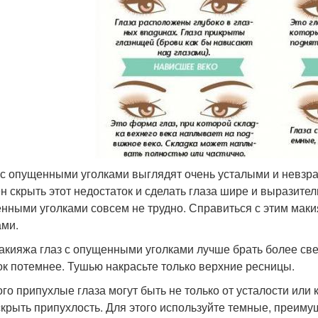
 с опущенными уголками выглядят очень усталыми и невзр
н скрыть этот недостаток и сделать глаза шире и выразите
нными уголками совсем не трудно. Справиться с этим мак
ами.
акияжа глаз с опущенными уголками лучше брать более све
ок потемнее. Тушью накрасьте только верхние ресницы.
го припухлые глаза могут быть не только от усталости или
 скрыть припухлость. Для этого используйте темные, преим