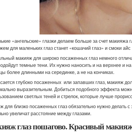
ькие «ангельские» глазки делаем больше за счет макияжа 
жем для маленьких глаз станет «кошачий глаз» и смоки айс 
льный макияж для широко посаженных глаз немного отличае
подойдут темные тени. Их нужно наносить и на верхнее и н
цы более длинными на серединке, а не на кончиках.
асается глубоко посаженных или запавших глаз, макияж дол
мально выразительным. Добиться подобного эффекта можн
ьзованием светлых теней и стрелок, которые лучше прори
ж для близко посаженных глаз обязательно нужно делать 
льно увеличат расстояние между глазами.
ияж глаз пошагово. Красивый макияж