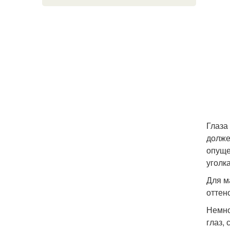
Глаза
долже
опуще
уголк
Для м
оттен
Немно
глаз,