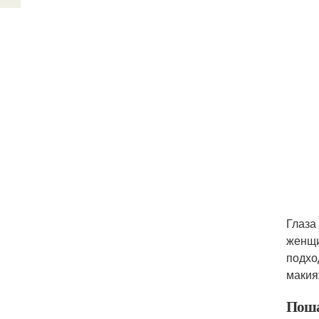
Глаза
женщи
подхо
макия
Поша