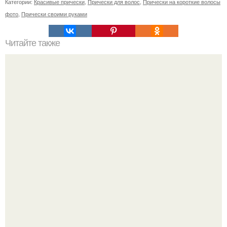
Категории:
Красивые прически
,
Прически для волос
,
Прически на короткие волосы
фото
,
Прически своими руками
Читайте также
Чем восстановить волосы после осветления. Домашние
способы восстановления волос после осветления