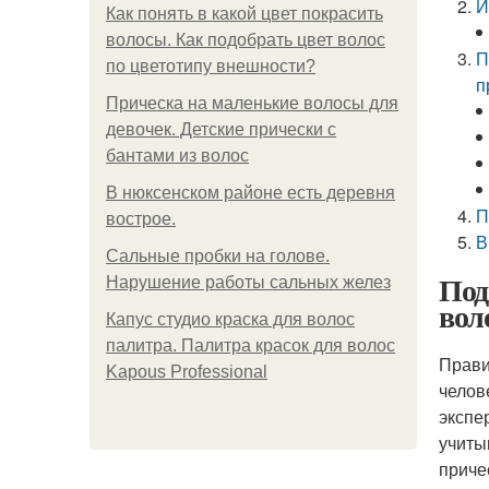
И
Как понять в какой цвет покрасить
волосы. Как подобрать цвет волос
П
по цветотипу внешности?
п
Прическа на маленькие волосы для
девочек. Детские прически с
бантами из волос
В нюксенском районе есть деревня
П
вострое.
В
Сальные пробки на голове.
Под
Нарушение работы сальных желез
вол
Капус студио краска для волос
палитра. Палитра красок для волос
Прави
Kapous Professional
челов
экспе
учиты
приче