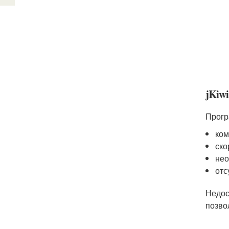
jKiwi
Прогр
ком
ско
нео
отс
Недос
позво