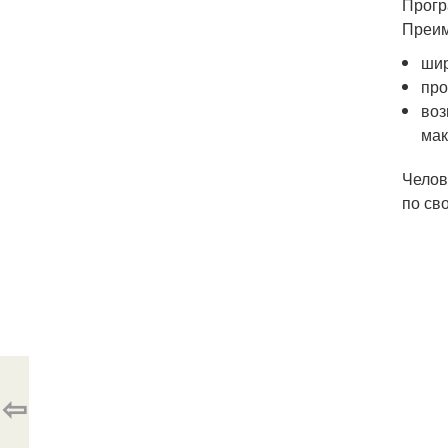
Прогр
Преим
шир
про
воз
мак
Челов
по св
⇦