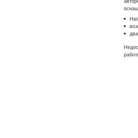
автор
оснащ
Hai
воз
два
Недос
работ