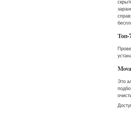
скрыт
заран
справ
беспл
Топ-
Прове
устан
Movav
Это а
подбо
очист
Досту