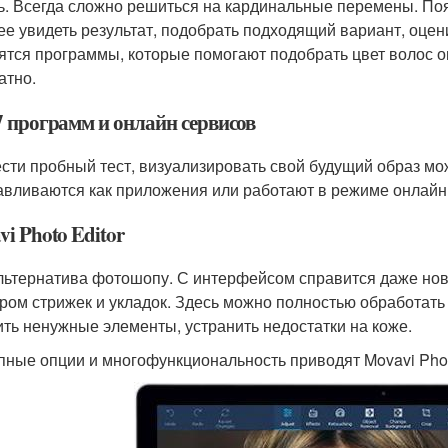
ь. Всегда сложно решиться на кардинальные перемены. Поя
ее увидеть результат, подобрать подходящий вариант, оцени
ятся программы, которые помогают подобрать цвет волос 
атно.
7 программ и онлайн сервисов
сти пробный тест, визуализировать свой будущий образ м
авливаются как приложения или работают в режиме онлайн
i Photo Editor
льтернатива фотошопу. С интерфейсом справится даже нов
ром стрижек и укладок. Здесь можно полностью обработать
ить ненужные элементы, устранить недостатки на коже.
пные опции и многофункциональность приводят Movavi Photo