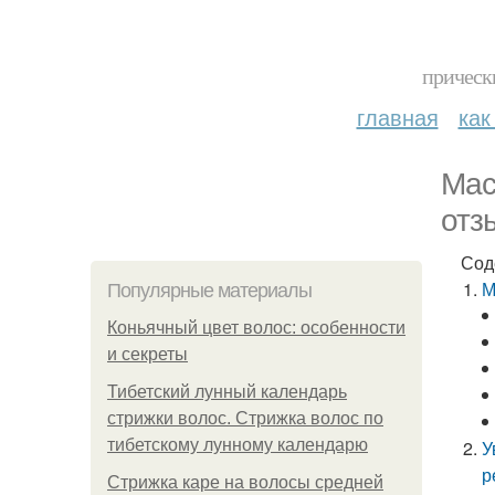
прическ
главная
как
Мас
отз
Сод
М
Популярные материалы
Коньячный цвет волос: особенности
и секреты
Тибетский лунный календарь
стрижки волос. Стрижка волос по
тибетскому лунному календарю
У
р
Стрижка каре на волосы средней