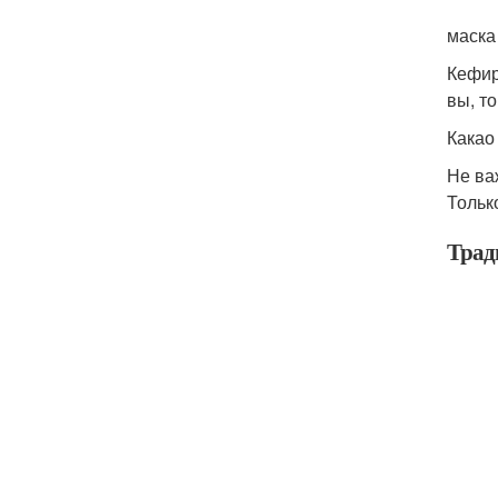
маска
Кефир
вы, т
Какао
Не ва
Тольк
Трад