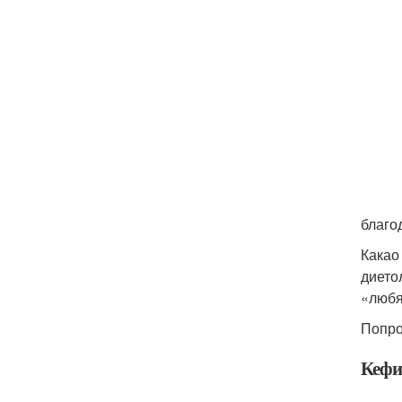
благо
Какао
дието
«любя
Попро
Кефи