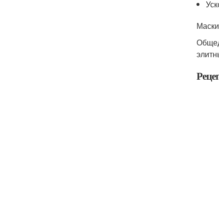
Уск
Маски
Общед
элитн
Реце