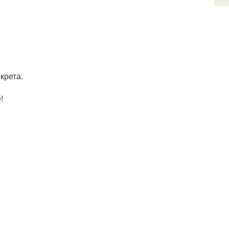
крета.
!