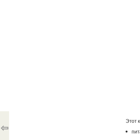
Этот 
⇦
пит