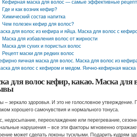
Кефирная маска для волос — самые эффективные рецеп
Где и как возник кефир?
Химический состав напитка
Чем полезен кефир для волос?
аска для волос из кефира и яйца. Маска для волос с кефир
Маска для избавления волос от жирности
Маска для сухих и пористых волос
Рецепт маски для редких волос
ефирно яичная маска для волос. Маска для волос из кефир
аска для волос с кефиром и медом. Яично-кефирная маска
ка для волос кефир, какао. Маска для в
ывы
ы – зеркало здоровья. И это не голословное утверждение
аком хорошего самочувствия и нормального тонуса.
с, недосыпание, переохлаждение или перегревание, сезонн
нальные нарушения – все эти факторы мгновенно отражают
оение может сделать локоны тусклыми. Подарить кудрям здо