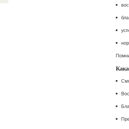
вос
бла
усп
нор
Помни
Кака
Смя
Вос
Бла
Пре