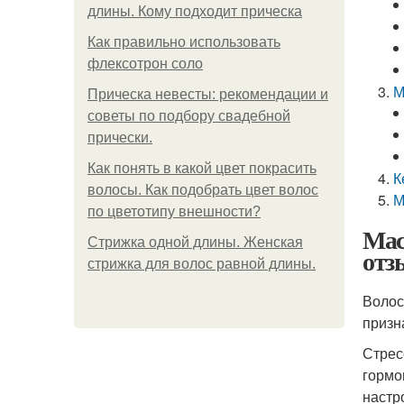
длины. Кому подходит прическа
Как правильно использовать
флексотрон соло
М
Прическа невесты: рекомендации и
советы по подбору свадебной
прически.
Как понять в какой цвет покрасить
К
волосы. Как подобрать цвет волос
М
по цветотипу внешности?
Мас
Стрижка одной длины. Женская
отз
стрижка для волос равной длины.
Волос
призн
Стрес
гормо
настр