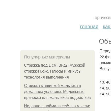
прическ
главная
как
Объ
Перед
22 фе
Популярные материалы
номин
Стрижка под 1 см. Виды мужской
Все у
стрижки бокс. Плюсы и минусы,
технология выполнения
13. 4
Стрижка машинкой мальчика в
14. 2
домашних условиях. Модельные
14. 5
прически для мальчиков подростков
Недавно я поймала себя на мысли: