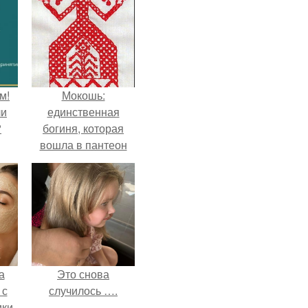
м!
Мокошь:
ли
единственная
?
богиня, которая
вошла в пантеон
князя Владимира.
а
Это снова
 с
случилось ….
ки,