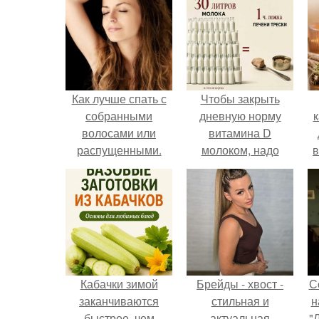
Как лучше спать с
Чтобы закрыть
собранными
дневную норму
к
волосами или
витамина D
распущенными.
молоком, надо
в
Эффективный уход
выпить 30 литров
за волосами перед
или съесть одну
сном для их
чайную ложку
ночного
печени трески.
восстановления
Кабачки зимой
Брейды - хвост -
С
заканчиваются
стильная и
н
быстрее, чем
актуальная
"