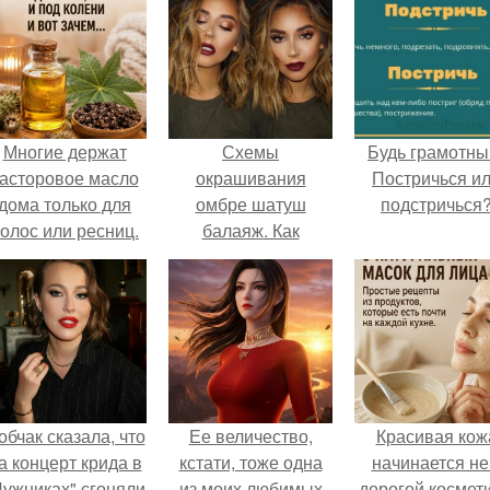
Многие держат
Схемы
Будь грамотны
асторовое масло
окрашивания
Постричься и
дома только для
омбре шатуш
подстричься
олос или ресниц.
балаяж. Как
выбрать
окрашивание для
себя
обчак сказала, что
Ее величество,
Красивая кож
а концерт крида в
кстати, тоже одна
начинается не
Лужниках" сгоняли
из моих любимых
дорогой космети