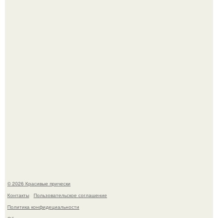
Собчак сказала, что на концерт крида в "Лужниках"
сгоняли студентов и школьников, чтобы забить зал, но
даже так везде были пустоты.
Ее величество, кстати, тоже одна из моих любимых
женских персонажей.
© 2026 Красивые прически
Контакты
Пользовательское соглашение
Политика конфидециальности